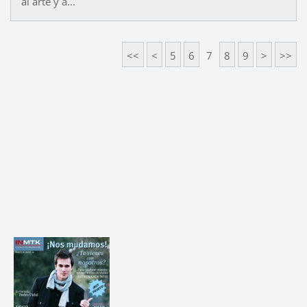
al arte y a...
<<
<
5
6
7
8
9
>
>>