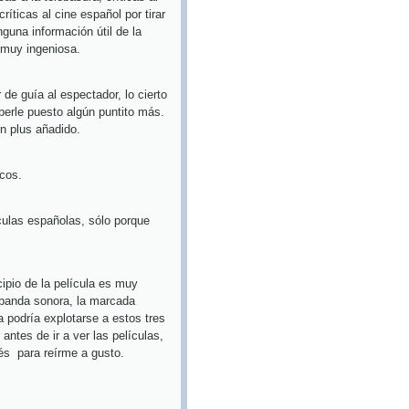
ticas al cine español por tirar
guna información útil de la
 muy ingeniosa.
 de guía al espectador, lo cierto
aberle puesto algún puntito más.
un plus añadido.
icos.
culas españolas, sólo porque
cipio de la película es muy
 banda sonora, la marcada
a podría explotarse a estos tres
antes de ir a ver las películas,
ués
para reírme a gusto.