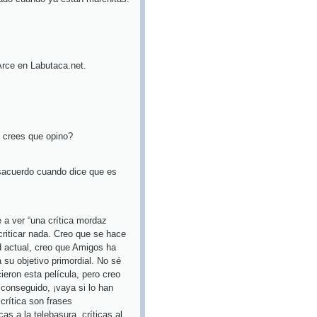
 Arce en Labutaca.net.
ué crees que opino?
sacuerdo cuando dice que es
 a ver “una crítica mordaz
 criticar nada. Creo que se hace
d actual, creo que Amigos ha
 su objetivo primordial. No sé
eron esta película, pero creo
n conseguido, ¡vaya si lo han
crítica son frases
cas a la telebasura, críticas al