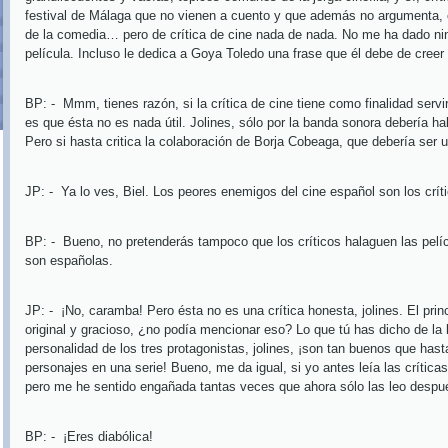
festival de Málaga que no vienen a cuento y que además no argumenta, crí
de la comedia… pero de crítica de cine nada de nada. No me ha dado nin
película. Incluso le dedica a Goya Toledo una frase que él debe de creer
BP: -
Mmm, tienes razón, si la crítica de cine tiene como finalidad servir
es que ésta no es nada útil. Jolines, sólo por la banda sonora debería h
Pero si hasta critica la colaboración de Borja Cobeaga, que debería ser 
JP: -
Ya lo ves, Biel. Los peores enemigos del cine español son los crít
BP: -
Bueno, no pretenderás tampoco que los críticos halaguen las pelí
son españolas.
JP: -
¡No, caramba! Pero ésta no es una crítica honesta, jolines. El prin
original y gracioso, ¿no podía mencionar eso? Lo que tú has dicho de la
personalidad de los tres protagonistas, jolines, ¡son tan buenos que hast
personajes en una serie! Bueno, me da igual, si yo antes leía las críticas 
pero me he sentido engañada tantas veces que ahora sólo las leo desp
BP: -
¡Eres diabólica!