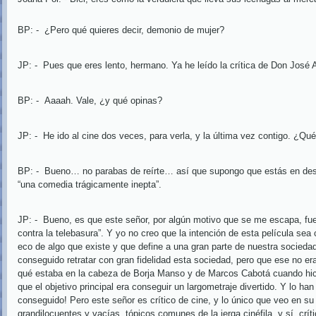
BP: -
¿Pero qué quieres decir, demonio de mujer?
JP: -
Pues que eres lento, hermano. Ya he leído la crítica de Don José
BP: -
Aaaah. Vale, ¿y qué opinas?
JP: -
He ido al cine dos veces, para verla, y la última vez contigo. ¿Q
BP: -
Bueno… no parabas de reírte… así que supongo que estás en de
“una comedia trágicamente inepta”.
JP: -
Bueno, es que este señor, por algún motivo que se me escapa, fue
contra la telebasura”. Y yo no creo que la intención de esta película sea
eco de algo que existe y que define a una gran parte de nuestra socieda
conseguido retratar con gran fidelidad esta sociedad, pero que ese no era
qué estaba en la cabeza de Borja Manso y de Marcos Cabotá cuando hici
que el objetivo principal era conseguir un largometraje divertido. Y lo ha
conseguido! Pero este señor es crítico de cine, y lo único que veo en su 
grandilocuentes y vacías, tópicos comunes de la jerga cinéfila, y sí, críti