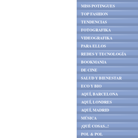
MISS POTINGUES
TOP FASHION
TENDENCIAS
FOTOGRAFIKA
VIDEOGRAFIKA
PARA ELLOS
REDES Y TECNOLOGÍA
BOOKMANIA
DE CINE
SALUD Y BIENESTAR
ECO Y BIO
AQUÍ, BARCELONA
AQUÍ, LONDRES
AQUÍ, MADRID
MÚSICA
¡QUÉ COSAS...!
POL & POL