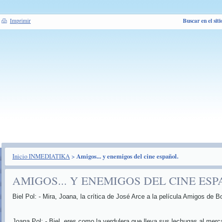
Buscar en el siti
Imprimir
Inicio INMEDIATIKA
>
Amigos... y enemigos del cine español.
AMIGOS... Y ENEMIGOS DEL CINE ESP
Biel Pol: - Mira, Joana, la crítica de José Arce a la película Amigos d
Joana Pol: - Biel, eres como la verdulera que lleva sus lechugas al mer