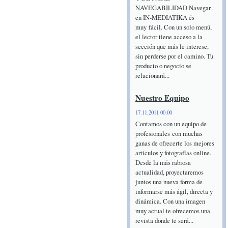
NAVEGABILIDAD Navegar
en IN-MEDIATIKA és
muy fácil. Con un solo menú,
el lector tiene acceso a la
sección que más le interese,
sin perderse por el camino. Tu
producto o negocio se
relacionará...
Nuestro Equipo
17.11.2011 00:00
Contamos con un equipo de
profesionales con muchas
ganas de ofrecerte los mejores
artículos y fotografías online.
Desde la más rabiosa
actualidad, proyectaremos
juntos una nueva forma de
informarse más ágil, directa y
dinámica. Con una imagen
muy actual te ofrecemos una
revista donde te será...