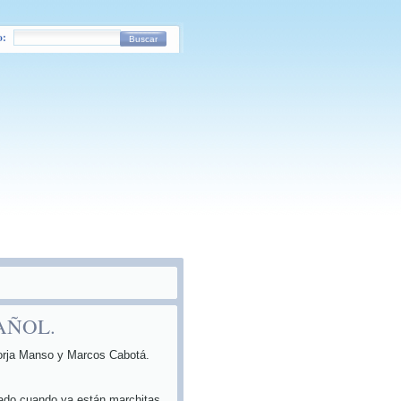
o:
Buscar
AÑOL.
e Borja Manso y Marcos Cabotá.
cado cuando ya están marchitas.