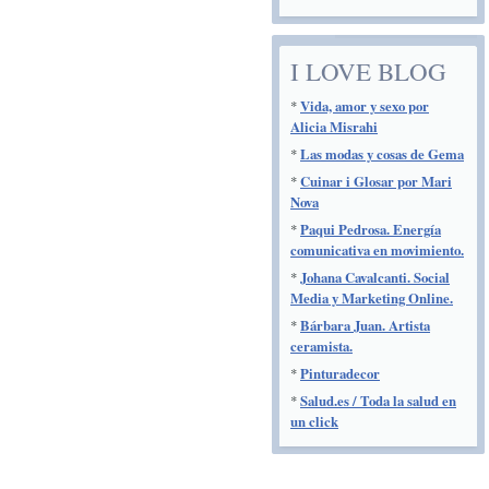
I LOVE BLOG
*
Vida, amor y sexo por
Alicia Misrahi
*
Las modas y cosas de Gema
*
Cuinar i Glosar por Mari
Nova
*
Paqui Pedrosa. Energía
comunicativa en movimiento.
*
Johana Cavalcanti. Social
Media y Marketing Online.
*
Bárbara Juan. Artista
ceramista.
*
Pinturadecor
*
Salud.es / Toda la salud en
un click