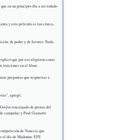
que en un principio iba a ser rodado
nta y esta película es tan cínica,
ición, de poder y de favores. Nada
explicó que por eso eligieron como
 traiciones en el filme.
 más preguntas que respuestas e
stas", agregó.
 Goslin (encargado de prensa del
 de campaña) y Paul Giamatti
a competición de Venecia que
es el día de Madonna. EFE