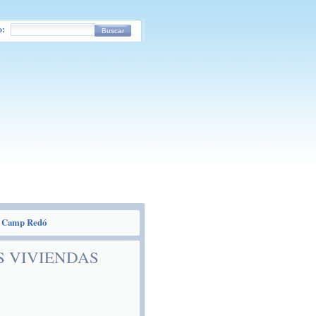
o:
Buscar
del Camp Redó
S VIVIENDAS