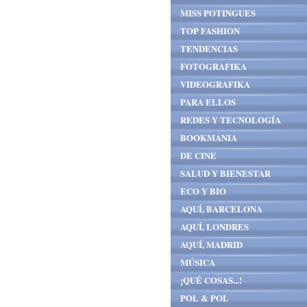
MISS POTINGUES
TOP FASHION
TENDENCIAS
FOTOGRAFIKA
VIDEOGRAFIKA
PARA ELLOS
REDES Y TECNOLOGÍA
BOOKMANIA
DE CINE
SALUD Y BIENESTAR
ECO Y BIO
AQUÍ, BARCELONA
AQUÍ, LONDRES
AQUÍ, MADRID
MÚSICA
¡QUÉ COSAS...!
POL & POL