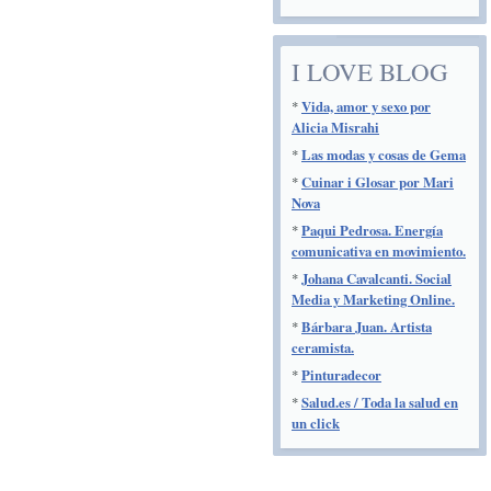
I LOVE BLOG
*
Vida, amor y sexo por
Alicia Misrahi
*
Las modas y cosas de Gema
*
Cuinar i Glosar por Mari
Nova
*
Paqui Pedrosa. Energía
comunicativa en movimiento.
*
Johana Cavalcanti. Social
Media y Marketing Online.
*
Bárbara Juan. Artista
ceramista.
*
Pinturadecor
*
Salud.es / Toda la salud en
un click