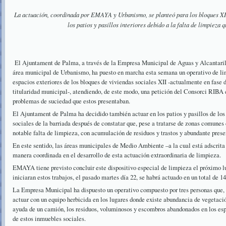
La actuación, coordinada por EMAYA y Urbanismo, se planteó para los bloques XII
los patios y pasillos interiores debido a la falta de limpieza 
El Ajuntament de Palma, a través de la Empresa Municipal de Aguas y Alcantar
área municipal de Urbanismo, ha puesto en marcha esta semana un operativo de lim
espacios exteriores de los bloques de viviendas sociales XII -actualmente en fase d
titularidad municipal-, atendiendo, de este modo, una petición del Consorci RIBA c
problemas de suciedad que estos presentaban.
El Ajuntament de Palma ha decidido también actuar en los patios y pasillos de los
sociales de la barriada después de constatar que, pese a tratarse de zonas comunes
notable falta de limpieza, con acumulación de residuos y trastos y abundante prese
En este sentido, las áreas municipales de Medio Ambiente –a la cual está adscr
manera coordinada en el desarrollo de esta actuación extraordinaria de limpieza.
EMAYA tiene previsto concluir este dispositivo especial de limpieza el próximo lu
iniciaran estos trabajos, el pasado martes día 22, se habrá actuado en un total de 
La Empresa Municipal ha dispuesto un operativo compuesto por tres personas que, 
actuar con un equipo herbicida en los lugares donde existe abundancia de vegetación
ayuda de un camión, los residuos, voluminosos y escombros abandonados en los es
de estos inmuebles sociales.