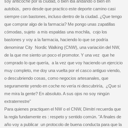
soy anticoche por la ciudad, o bien iba andando o bien en
autobús,
pero desde que practico este deporte camino casi
siempre con bastones, incluso dentro de la ciudad. ¿Que tengo
que comprar algo de la farmacia? Me pongo unas zapatillas
cómodas, sujeto
a mis espaldas una mochila,
cojo los
bastones y voy a la farmacia, haciendo lo que se podría
denominar City
Nordic Walking (CNW), una variación del NW,
de la que me siento un poco el promotor. Y una vez
que he
comprado lo que quería,
a la vez que voy haciendo un ejercicio
muy completo, me doy una vuelta por el casco antiguo viendo,
o descubriendo cosas, como negocios artesanales, que
seguramente yendo en coche no vería ni descubriría,
¿Que si
me mira la gente? En absoluto. A sus ojos no soy ningún
extraterrestre"
Para quienes practiquen el NW o el CNW, Dimitri recuerda que
la regla fundamente es : respeto y sentido común. "A finales de
año voy a publicar
un protocolo de buena conducta para que la