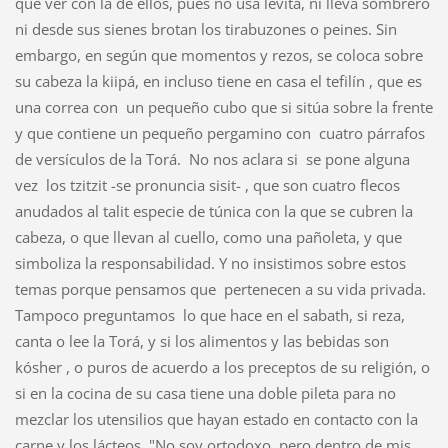
que ver con la de ellos, pues no usa levita, ni lleva sombrero
ni desde sus sienes brotan los tirabuzones o peines. Sin
embargo, en según que momentos y rezos, se coloca sobre
su cabeza la kiipá, en incluso tiene en casa el tefilín , que es
una correa con un pequeño cubo que si sitúa sobre la frente
y que contiene un pequeño pergamino con cuatro párrafos
de versículos de la Torá. No nos aclara si se pone alguna
vez los tzitzit -se pronuncia sisit- , que son cuatro flecos
anudados al talit especie de túnica con la que se cubren la
cabeza, o que llevan al cuello, como una pañoleta, y que
simboliza la responsabilidad. Y no insistimos sobre estos
temas porque pensamos que pertenecen a su vida privada.
Tampoco preguntamos lo que hace en el sabath, si reza,
canta o lee la Torá, y si los alimentos y las bebidas son
kósher , o puros de acuerdo a los preceptos de su religión, o
si en la cocina de su casa tiene una doble pileta para no
mezclar los utensilios que hayan estado en contacto con la
carne y los lácteos. "No soy ortodoxo, pero dentro de mis