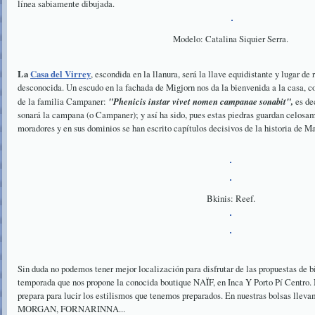
línea sabiamente dibujada.
Modelo: Catalina Siquier Serra.
La
Casa del Virrey
, escondida en la llanura, será la llave equidistante y lugar de
desconocida. Un escudo en la fachada de Migjorn nos da la bienvenida a la casa, c
de la familia Campaner:
"Phenicis instar vivet nomen campanae sonabit",
es de
sonará la campana (o Campaner); y así ha sido, pues estas piedras guardan celosame
moradores y en sus dominios se han escrito capítulos decisivos de la historia de Ma
Bkinis: Reef.
Sin duda no podemos tener mejor localización para disfrutar de las propuestas de bi
temporada que nos propone la conocida boutique NAÏF, en Inca Y Porto Pí Centro.
prepara para lucir los estilismos que tenemos preparados. En nuestras bolsa
MORGAN, FORNARINNA...