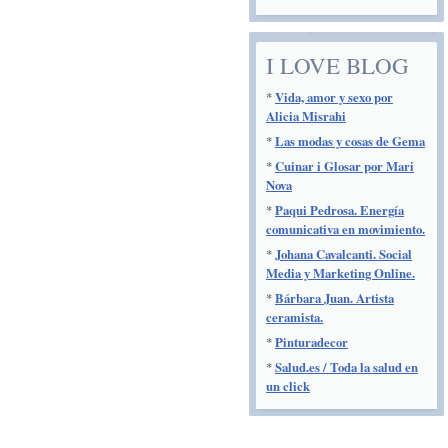
I LOVE BLOG
*
Vida, amor y sexo por
Alicia Misrahi
*
Las modas y cosas de Gema
*
Cuinar i Glosar por Mari
Nova
*
Paqui Pedrosa. Energía
comunicativa en movimiento.
*
Johana Cavalcanti. Social
Media y Marketing Online.
*
Bárbara Juan. Artista
ceramista.
*
Pinturadecor
*
Salud.es / Toda la salud en
un click