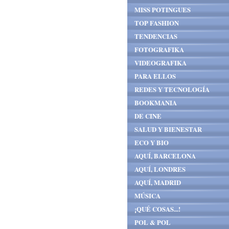
MISS POTINGUES
TOP FASHION
TENDENCIAS
FOTOGRAFIKA
VIDEOGRAFIKA
PARA ELLOS
REDES Y TECNOLOGÍA
BOOKMANIA
DE CINE
SALUD Y BIENESTAR
ECO Y BIO
AQUÍ, BARCELONA
AQUÍ, LONDRES
AQUÍ, MADRID
MÚSICA
¡QUÉ COSAS...!
POL & POL