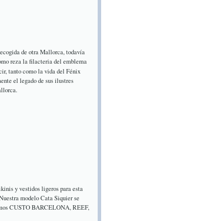
 recogida de otra Mallorca, todavía
omo reza la filacteria del emblema
cir, tanto como la vida del Fénix
nte el legado de sus ilustres
llorca.
kinis y vestidos ligeros para esta
 Nuestra modelo Cata Siquier se
s llevamos CUSTO BARCELONA, REEF,