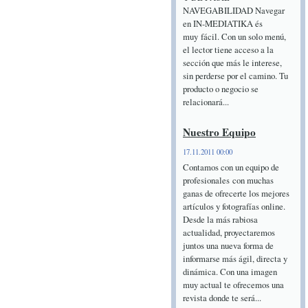
NAVEGABILIDAD Navegar
en IN-MEDIATIKA és
muy fácil. Con un solo menú,
el lector tiene acceso a la
sección que más le interese,
sin perderse por el camino. Tu
producto o negocio se
relacionará...
Nuestro Equipo
17.11.2011 00:00
Contamos con un equipo de
profesionales con muchas
ganas de ofrecerte los mejores
artículos y fotografías online.
Desde la más rabiosa
actualidad, proyectaremos
juntos una nueva forma de
informarse más ágil, directa y
dinámica. Con una imagen
muy actual te ofrecemos una
revista donde te será...