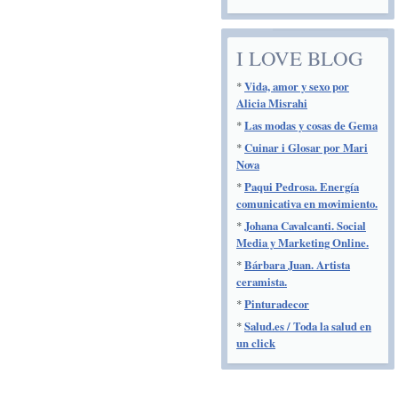
I LOVE BLOG
*
Vida, amor y sexo por
Alicia Misrahi
*
Las modas y cosas de Gema
*
Cuinar i Glosar por Mari
Nova
*
Paqui Pedrosa. Energía
comunicativa en movimiento.
*
Johana Cavalcanti. Social
Media y Marketing Online.
*
Bárbara Juan. Artista
ceramista.
*
Pinturadecor
*
Salud.es / Toda la salud en
un click