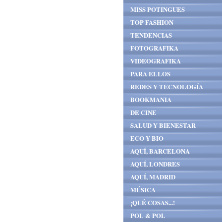
MISS POTINGUES
TOP FASHION
TENDENCIAS
FOTOGRAFIKA
VIDEOGRAFIKA
PARA ELLOS
REDES Y TECNOLOGÍA
BOOKMANIA
DE CINE
SALUD Y BIENESTAR
ECO Y BIO
AQUÍ, BARCELONA
AQUÍ, LONDRES
AQUÍ, MADRID
MÚSICA
¡QUÉ COSAS...!
POL & POL