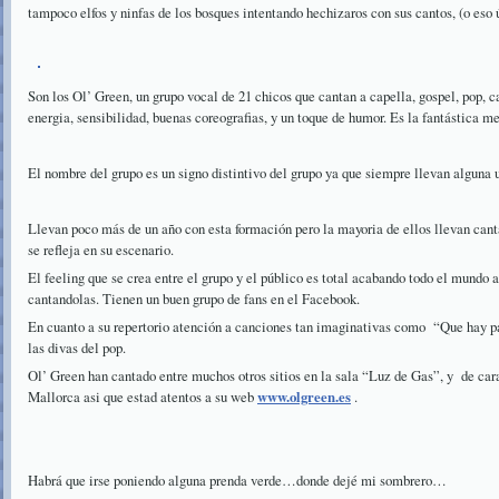
tampoco elfos y ninfas de los bosques intentando hechizaros con sus cantos, (o eso 
Son los Ol’ Green, un grupo vocal de 21 chicos que cantan a capella, gospel, pop, 
energia, sensibilidad, buenas coreografias, y un toque de humor. Es la fantástica m
El nombre del grupo es un signo distintivo del grupo ya que siempre llevan alguna 
Llevan poco más de un año con esta formación pero la mayoria de ellos llevan cant
se refleja en su escenario.
El feeling que se crea entre el grupo y el público es total acabando todo el mundo
cantandolas. Tienen un buen grupo de fans en el Facebook.
En cuanto a su repertorio atención a canciones tan imaginativas como
“Que hay p
las divas del pop.
Ol’ Green han cantado entre muchos otros sitios en la sala “Luz de Gas”, y
de car
Mallorca asi que estad atentos a su web
www.olgreen.es
.
Habrá que irse poniendo alguna prenda verde…donde dejé mi sombrero…