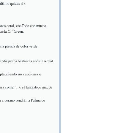
último quizas si).
canto coral, etc.Todo con mucha
ezcla Ol’ Green.
una prenda de color verde.
ando juntos bastantes años. Lo cual
 aplaudiendo sus canciones o
ara comer”,
o el fantástico mix de
a a verano vendrán a Palma de