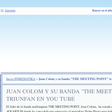
Buscar en el siti
Imprimir
Inicio INMEDIATIKA
>
Juan Colom y su banda "THE MEETING POINT" tr
JUAN COLOM Y SU BANDA "THE MEET
TRIUNFAN EN YOU TUBE
El líder de la banda mallorquina THE MEETING POINT, Joan Colom, ha estado 
AQUARIUM donde ha concedido una entrevista al periodista Pedro Prieto para habla