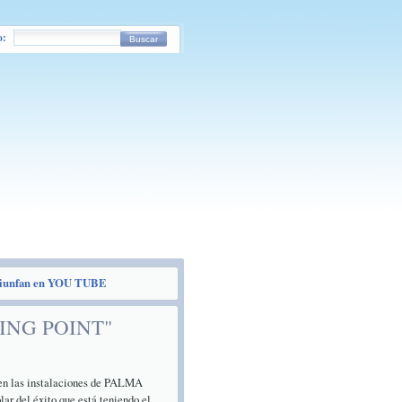
o:
Buscar
iunfan en YOU TUBE
ING POINT"
en las instalaciones de PALMA
r del éxito que está teniendo el