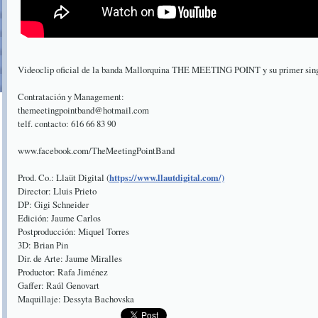
Videoclip oficial de la banda Mallorquina THE MEETING POINT y su primer sin
Contratación y Management:
themeetingpointband@hotmail.com
telf. contacto: 616 66 83 90
www.facebook.com/TheMeetingPointBand
Prod. Co.: Llaüt Digital (
https://www.llautdigital.com/)
Director: Lluis Prieto
DP: Gigi Schneider
Edición: Jaume Carlos
Postproducción: Miquel Torres
3D: Brian Pin
Dir. de Arte: Jaume Miralles
Productor: Rafa Jiménez
Gaffer: Raúl Genovart
Maquillaje: Dessyta Bachovska