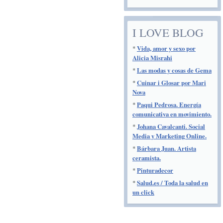
I LOVE BLOG
*
Vida, amor y sexo por
Alicia Misrahi
*
Las modas y cosas de Gema
*
Cuinar i Glosar por Mari
Nova
*
Paqui Pedrosa. Energía
comunicativa en movimiento.
*
Johana Cavalcanti. Social
Media y Marketing Online.
*
Bárbara Juan. Artista
ceramista.
*
Pinturadecor
*
Salud.es / Toda la salud en
un click