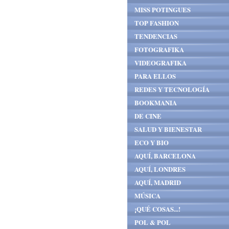
MISS POTINGUES
TOP FASHION
TENDENCIAS
FOTOGRAFIKA
VIDEOGRAFIKA
PARA ELLOS
REDES Y TECNOLOGÍA
BOOKMANIA
DE CINE
SALUD Y BIENESTAR
ECO Y BIO
AQUÍ, BARCELONA
AQUÍ, LONDRES
AQUÍ, MADRID
MÚSICA
¡QUÉ COSAS...!
POL & POL