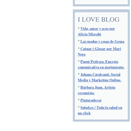
I LOVE BLOG
*
Vida, amor y sexo por
Alicia Misrahi
*
Las modas y cosas de Gema
*
Cuinar i Glosar por Mari
Nova
*
Paqui Pedrosa. Energía
comunicativa en movimiento.
*
Johana Cavalcanti. Social
Media y Marketing Online.
*
Bárbara Juan. Artista
ceramista.
*
Pinturadecor
*
Salud.es / Toda la salud en
un click