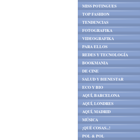
MISS POTINGUES
TOP FASHION
TENDENCIAS
FOTOGRAFIKA
VIDEOGRAFIKA
PARA ELLOS
REDES Y TECNOLOGÍA
BOOKMANIA
DE CINE
SALUD Y BIENESTAR
ECO Y BIO
AQUÍ, BARCELONA
AQUÍ, LONDRES
AQUÍ, MADRID
MÚSICA
¡QUÉ COSAS...!
POL & POL