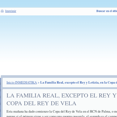
Buscar en el siti
Imprimir
Inicio INMEDIATIKA
>
La Familia Real, excepto el Rey y Letizia, en la Copa 
LA FAMILIA REAL, EXCEPTO EL REY Y 
COPA DEL REY DE VELA
Esta mañana ha dado comienzo la Copa del Rey de Vela en el RCN de Palma, o mej
porque si el primero viene a ser como una enorma posarela, el segundo es el campo