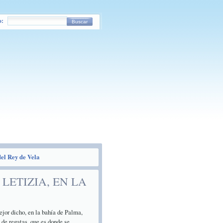
o:
Buscar
del Rey de Vela
LETIZIA, EN LA
or dicho, en la bahía de Palma,
 de regatas, que es donde se