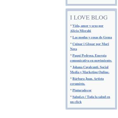
I LOVE BLOG
*
Vida, amor y sexo por
Alicia Misrahi
*
Las modas y cosas de Gema
*
Cuinar i Glosar por Mari
Nova
*
Paqui Pedrosa. Energía
comunicativa en movimiento.
*
Johana Cavalcanti. Social
Media y Marketing Online.
*
Bárbara Juan. Artista
ceramista.
*
Pinturadecor
*
Salud.es / Toda la salud en
un click