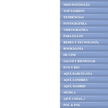
MISS POTINGUES
TOP FASHION
TENDENCIAS
FOTOGRAFIKA
VIDEOGRAFIKA
PARA ELLOS
REDES Y TECNOLOGÍA
BOOKMANIA
DE CINE
SALUD Y BIENESTAR
ECO Y BIO
AQUÍ, BARCELONA
AQUÍ, LONDRES
AQUÍ, MADRID
MÚSICA
¡QUÉ COSAS...!
POL & POL