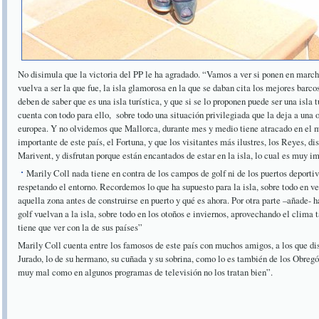
No disimula que la victoria del PP le ha agradado. “Vamos a ver si ponen en marc
vuelva a ser la que fue, la isla glamorosa en la que se daban cita los mejores barc
deben de saber que es una isla turística, y que si se lo proponen puede ser una isla 
cuenta con todo para ello,
sobre todo una situación privilegiada que la deja a una 
europea. Y no olvidemos que Mallorca, durante mes y medio tiene atracado en el m
importante de este país, el Fortuna, y que los visitantes más ilustres, los Reyes, di
Marivent, y disfrutan porque están encantados de estar en la isla, lo cual es muy im
Marily Coll nada tiene en contra de los campos de golf ni de los puertos deporti
respetando el entorno. Recordemos lo que ha supuesto para la isla, sobre todo en ve
aquella zona antes de construirse en puerto y qué es ahora. Por otra parte –añade- 
golf vuelvan a la isla, sobre todo en los otoños e inviernos, aprovechando el clima
tiene que ver con la de sus países”
Marily Coll cuenta entre los famosos de este país con muchos amigos, a los que d
Jurado, lo de su hermano, su cuñada y su sobrina, como lo es también de los Obr
muy mal como en algunos programas de televisión no los tratan bien”.