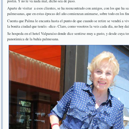
postín. Y no le va nada mal, dicho sea de paso.
Aparte de visitar
a esos clientes, se ha reencontrado con amigos, con los que ha sal
palmesanas, que en estas épocas del año comienzan animarse, sobre todo en los fi
Cuenta que Palma le encanta hasta el punto de que cuando se retire se vendrá a viv
la bonita ciudad que tenéis –dice- Claro, como vosotros la veis cada día, no hoy dais
Se hospeda en el hotel Valparaíso donde dice sentirse muy a gusto, y desde cuya ter
panorámica de la bahía palmesana.