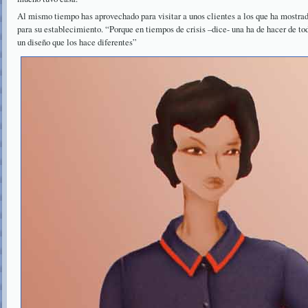
Al mismo tiempo has aprovechado para visitar a unos clientes a los que ha mostrad
para su establecimiento. “Porque en tiempos de crisis –dice- una ha de hacer de to
un diseño que los hace diferentes”