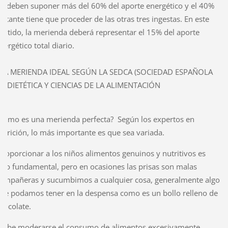
o deben suponer más del 60% del aporte energético y el 40%
estante tiene que proceder de las otras tres ingestas. En este
entido, la merienda deberá representar el 15% del aporte
nergético total diario.
LA MERIENDA IDEAL SEGÚN LA SEDCA (SOCIEDAD ESPAÑOLA
E DIETÉTICA Y CIENCIAS DE LA ALIMENTACIÓN
Cómo es una merienda perfecta? Según los expertos en
utrición, lo más importante es que sea variada.
roporcionar a los niños alimentos genuinos y nutritivos es
lgo fundamental, pero en ocasiones las prisas son malas
ompañeras y sucumbimos a cualquier cosa, generalmente algo
ue podamos tener en la despensa como es un bollo relleno de
hocolate.
ebe moderarse el consumo de alimentos excesivamente