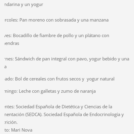
andarina y un yogur
iércoles: Pan moreno con sobrasada y una manzana
ueves: Bocadillo de fiambre de pollo y un plátano con
lmendras
iernes: Sándwich de pan integral con pavo, yogur bebido y una
era
ábado: Bol de cereales con frutos secos y yogur natural
omingo: Leche con galletas y zumo de naranja
uentes: Sociedad Española de Dietética y Ciencias de la
limentación (SEDCA). Sociedad Española de Endocrinología y
utrición.
exto: Mari Nova