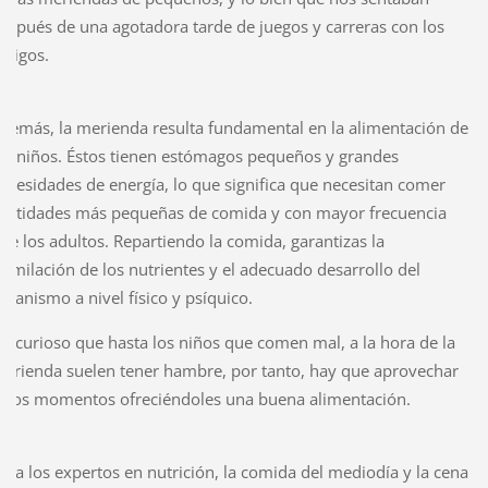
espués de una agotadora tarde de juegos y carreras con los
migos.
demás, la merienda resulta fundamental en la alimentación de
os niños. Éstos tienen estómagos pequeños y grandes
ecesidades de energía, lo que significa que necesitan comer
antidades más pequeñas de comida y con mayor frecuencia
ue los adultos. Repartiendo la comida, garantizas la
similación de los nutrientes y el adecuado desarrollo del
rganismo a nivel físico y psíquico.
s curioso que hasta los niños que comen mal, a la hora de la
erienda suelen tener hambre, por tanto, hay que aprovechar
stos momentos ofreciéndoles una buena alimentación.
ara los expertos en nutrición, la comida del mediodía y la cena