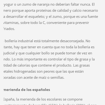
 El yogur o un zumo de naranja no deberían faltar nunca. El
rimero porque aporta proteínas de calidad y calcio necesario
ara desarrollar el esqueleto; y el zumo, porque es una fuente
e vitaminas, sobre todo la C, conveniente para prevenir
esfriados.
 La bollería industrial está totalmente desaconsejada. No
bstante, hay que tener en cuenta que no toda la bollería es
erjudicial y que cualquier bollo se puede tomar de vez en
uando. Lo más importante es controlar el tipo de grasa y la
antidad de calorías que contiene el producto. Las grasas
egetales hidrogenadas son peores que las que están
laboradas con aceite de maíz o semillas.
a merienda de los españoles
n España, la merienda de los escolares se compone