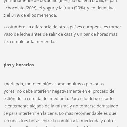
ayoritariamente de bocadillo (65%), la bollería (20%), el pan
on chocolate (20%), el yogur y la fruta (20%), y en definitiva
olo el 81% de ellos merienda.
a costumbre , a diferencia de otros países europeos, es tomar
n vaso de leche antes de salir de casa y un par de horas mas
arde, completar la merienda.
eglas y horarios
a merienda, tanto en niños como adultos o personas
ayores, no debe interferir negativamente en el proceso de
igestión de la comida del mediodía. Para ello debe estar lo
uficientemente alejada de la misma y no tomarse demasiado
arde para interferir en la cena. Lo más recomendable es que
asen unas tres horas entre la comida y la merienda y entre