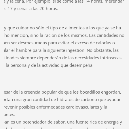
sta y la cena. Por ejemplo, si se come a las 14 horas, merendar
 las 17 y cenar a las 20 horas.
ay que cuidar no sólo el tipo de alimentos a los que ya se ha
echo mención, sino la ración de los mismos. Las cantidades no
eben ser desmesuradas para evitar el exceso de calorías o
nular el hambre para la siguiente ingestión. No obstante, las
antidades siempre dependerán de las necesidades intrínsecas
e la persona y de la actividad que desempeña.
 pesar de la creencia popular de que los bocadillos engordan,
portan una gran cantidad de hidratos de carbono que ayudan
 prevenir posibles enfermedades cardiovasculares y la
iabetes.
l pan es un potenciador de sabor, una fuente rica de energía y