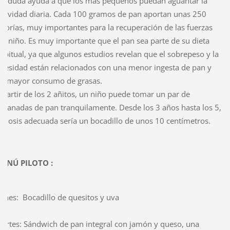
in duda ayuda a que los más pequeños puedan aguantar la
ctividad diaria. Cada 100 gramos de pan aportan unas 250
alorías, muy importantes para la recuperación de las fuerzas
el niño. Es muy importante que el pan sea parte de su dieta
abitual, ya que algunos estudios revelan que el sobrepeso y la
besidad están relacionados con una menor ingesta de pan y
n mayor consumo de grasas.
 partir de los 2 añitos, un niño puede tomar un par de
ebanadas de pan tranquilamente. Desde los 3 años hasta los 5,
a dosis adecuada sería un bocadillo de unos 10 centímetros.
ENÚ PILOTO :
unes: Bocadillo de quesitos y uva
artes: Sándwich de pan integral con jamón y queso, una