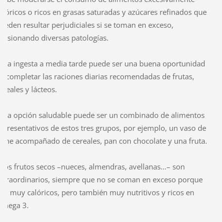
alóricos o ricos en grasas saturadas y azúcares refinados que
ueden resultar perjudiciales si se toman en exceso,
casionando diversas patologías.
sta ingesta a media tarde puede ser una buena oportunidad
e completar las raciones diarias recomendadas de frutas,
ereales y lácteos.
na opción saludable puede ser un combinado de alimentos
epresentativos de estos tres grupos, por ejemplo, un vaso de
eche acompañado de cereales, pan con chocolate y una fruta.
 Los frutos secos –nueces, almendras, avellanas…– son
xtraordinarios, siempre que no se coman en exceso porque
on muy calóricos, pero también muy nutritivos y ricos en
mega 3.