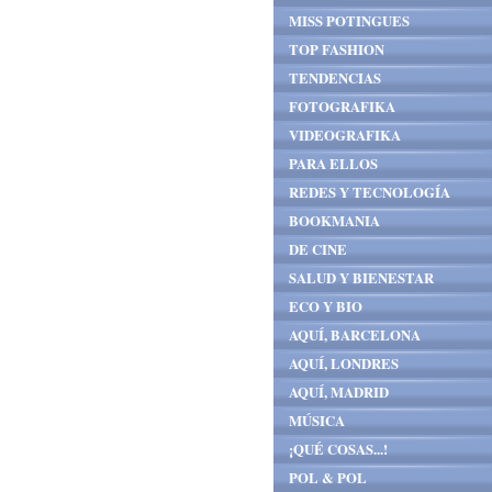
MISS POTINGUES
TOP FASHION
TENDENCIAS
FOTOGRAFIKA
VIDEOGRAFIKA
PARA ELLOS
REDES Y TECNOLOGÍA
BOOKMANIA
DE CINE
SALUD Y BIENESTAR
ECO Y BIO
AQUÍ, BARCELONA
AQUÍ, LONDRES
AQUÍ, MADRID
MÚSICA
¡QUÉ COSAS...!
POL & POL