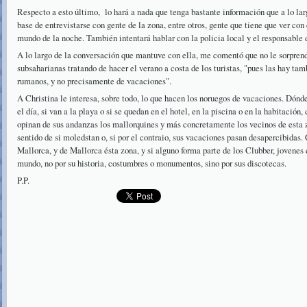
Respecto a esto último, lo hará a nada que tenga bastante información que a lo lar
base de entrevistarse con gente de la zona, entre otros, gente que tiene que ver co
mundo de la noche. También intentará hablar con la policia local y el responsable
A lo largo de la conversación que mantuve con ella, me comentó que no le sorprend
subsaharianas tratando de hacer el verano a costa de los turistas, "pues las hay 
rumanos, y no precisamente de vacaciones".
A Christina le interesa, sobre todo, lo que hacen los noruegos de vacaciones. Dónd
el día, si van a la playa o si se quedan en el hotel, en la piscina o en la habitación,
opinan de sus andanzas los mallorquines y más concretamente los vecinos de esta zo
sentido de si moledstan o, si por el contraio, sus vacaciones pasan desapercibidas.
Mallorca, y de Mallorca ésta zona, y si alguno forma parte de los Clubber, jovenes 
mundo, no por su historia, costumbres o monumentos, sino por sus discotecas.
P.P.