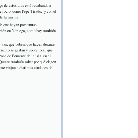
go de estos días está recabando a
n el ocio, como Pepe Tirado, y con el
 de la misma.
e que hayan prostitutas
también en Noruega, como hay también
e van, qué beben, qué hacen durante
 cuánto se gastan y, sobre todo, qué
na de Poniente de la isla, en el
 Quiere también saber por qué eligen
que viajan a distintas ciudades del