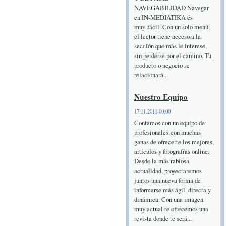
NAVEGABILIDAD Navegar
en IN-MEDIATIKA és
muy fácil. Con un solo menú,
el lector tiene acceso a la
sección que más le interese,
sin perderse por el camino. Tu
producto o negocio se
relacionará...
Nuestro Equipo
17.11.2011 00:00
Contamos con un equipo de
profesionales con muchas
ganas de ofrecerte los mejores
artículos y fotografías online.
Desde la más rabiosa
actualidad, proyectaremos
juntos una nueva forma de
informarse más ágil, directa y
dinámica. Con una imagen
muy actual te ofrecemos una
revista donde te será...