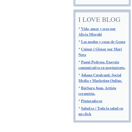
I LOVE BLOG
*
Vida, amor y sexo por
Alicia Misrahi
*
Las modas y cosas de Gema
*
Cuinar i Glosar por Mari
Nova
*
Paqui Pedrosa. Energía
comunicativa en movimiento.
*
Johana Cavalcanti. Social
Media y Marketing Online.
*
Bárbara Juan. Artista
ceramista.
*
Pinturadecor
*
Salud.es / Toda la salud en
un click