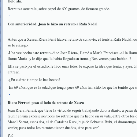
Helo ahí.
Retrato a acuarela, sobre papel de 600 gramos, de formato grande.
Con anterioridad, Joan le hizo un retrato a Rafa Nadal
Antes que a Xesca, Riera Ferri hizo el retaro de su novio, el tenista Rafa Nadal, 
se lo entregó.
-Una vez hecho este retrato -dice Joan Riera-, llamé a María Francisca -él la llama
llama María- y le dije que le había llegado su turno. ¿Nos vemos para hablar...?
Ella se pasó por el estudio, le hico unas fotos, le expuso la idea que tenía, y ayer, 
entregó.
-¿En cuánto tiempo lo has hecho?
-En 69 años, que es la edad que tengo, pues 69 años han sido los que he tenido que c
Riera Ferrari posa al lado de retrato de Xesca
Joan Riera Ferrari, que tiene la virtud de seguir trabajando duro, a diario, a pesar d
reunir en una exposición todos los retratos que ha hecho en su vida, entre otros los
Manel Serrat, estos dos, el de Catalina Rubi, hija de Sebastiá Rubí, el dramaturgo.
verder, pues todos los retratos tienen dueños, sino para ver"
P.P.