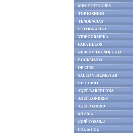
MISS POTINGUES
TOP FASHION
TENDENCIAS
FOTOGRAFIKA
VIDEOGRAFIKA
PARA ELLOS
REDES Y TECNOLOGÍA
BOOKMANIA
DE CINE
SALUD Y BIENESTAR
ECO Y BIO
AQUÍ, BARCELONA
AQUÍ, LONDRES
AQUÍ, MADRID
MÚSICA
¡QUÉ COSAS...!
POL & POL