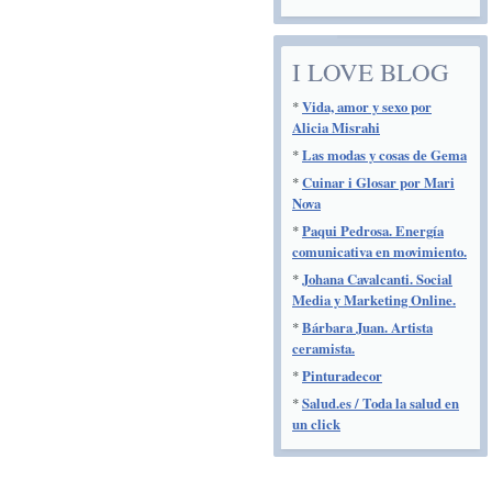
I LOVE BLOG
*
Vida, amor y sexo por
Alicia Misrahi
*
Las modas y cosas de Gema
*
Cuinar i Glosar por Mari
Nova
*
Paqui Pedrosa. Energía
comunicativa en movimiento.
*
Johana Cavalcanti. Social
Media y Marketing Online.
*
Bárbara Juan. Artista
ceramista.
*
Pinturadecor
*
Salud.es / Toda la salud en
un click