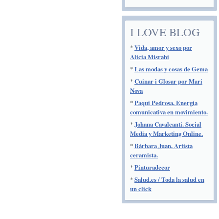
I LOVE BLOG
*
Vida, amor y sexo por
Alicia Misrahi
*
Las modas y cosas de Gema
*
Cuinar i Glosar por Mari
Nova
*
Paqui Pedrosa. Energía
comunicativa en movimiento.
*
Johana Cavalcanti. Social
Media y Marketing Online.
*
Bárbara Juan. Artista
ceramista.
*
Pinturadecor
*
Salud.es / Toda la salud en
un click