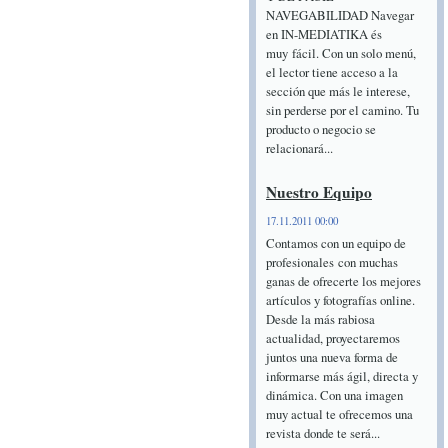
NAVEGABILIDAD Navegar
en IN-MEDIATIKA és
muy fácil. Con un solo menú,
el lector tiene acceso a la
sección que más le interese,
sin perderse por el camino. Tu
producto o negocio se
relacionará...
Nuestro Equipo
17.11.2011 00:00
Contamos con un equipo de
profesionales con muchas
ganas de ofrecerte los mejores
artículos y fotografías online.
Desde la más rabiosa
actualidad, proyectaremos
juntos una nueva forma de
informarse más ágil, directa y
dinámica. Con una imagen
muy actual te ofrecemos una
revista donde te será...