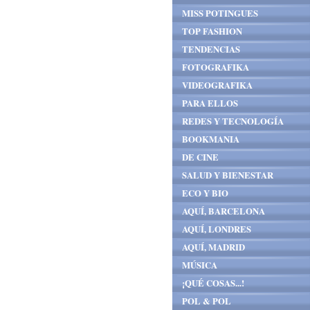
MISS POTINGUES
TOP FASHION
TENDENCIAS
FOTOGRAFIKA
VIDEOGRAFIKA
PARA ELLOS
REDES Y TECNOLOGÍA
BOOKMANIA
DE CINE
SALUD Y BIENESTAR
ECO Y BIO
AQUÍ, BARCELONA
AQUÍ, LONDRES
AQUÍ, MADRID
MÚSICA
¡QUÉ COSAS...!
POL & POL