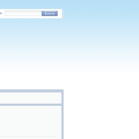
o:
Buscar