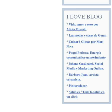
I LOVE BLOG
*
Vida, amor y sexo por
Alicia Misrahi
*
Las modas y cosas de Gema
*
Cuinar i Glosar por Mari
Nova
*
Paqui Pedrosa. Energía
comunicativa en movimiento.
*
Johana Cavalcanti. Social
Media y Marketing Online.
*
Bárbara Juan. Artista
ceramista.
*
Pinturadecor
*
Salud.es / Toda la salud en
un click