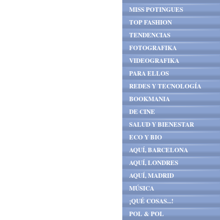
MISS POTINGUES
TOP FASHION
TENDENCIAS
FOTOGRAFIKA
VIDEOGRAFIKA
PARA ELLOS
REDES Y TECNOLOGÍA
BOOKMANIA
DE CINE
SALUD Y BIENESTAR
ECO Y BIO
AQUÍ, BARCELONA
AQUÍ, LONDRES
AQUÍ, MADRID
MÚSICA
¡QUÉ COSAS...!
POL & POL