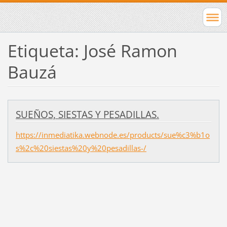
Etiqueta: José Ramon
Bauzá
SUEÑOS, SIESTAS Y PESADILLAS.
https://inmediatika.webnode.es/products/sue%c3%b1o
s%2c%20siestas%20y%20pesadillas-/