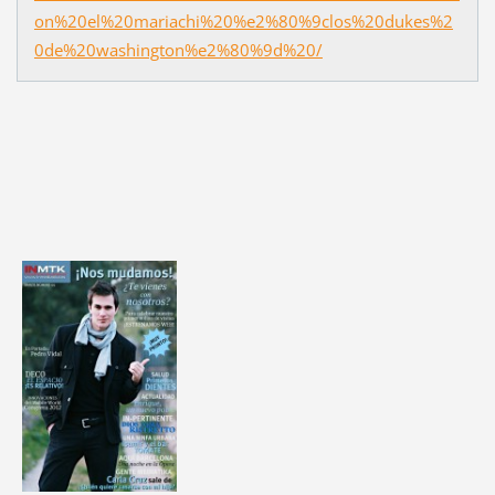
on%20el%20mariachi%20%e2%80%9clos%20dukes%2
0de%20washington%e2%80%9d%20/