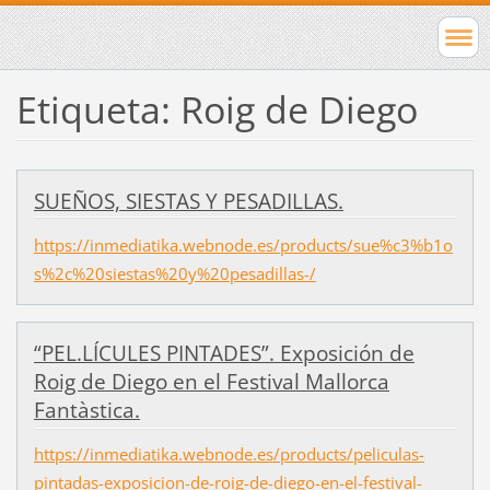
Etiqueta: Roig de Diego
SUEÑOS, SIESTAS Y PESADILLAS.
https://inmediatika.webnode.es/products/sue%c3%b1o
s%2c%20siestas%20y%20pesadillas-/
“PEL.LÍCULES PINTADES”. Exposición de
Roig de Diego en el Festival Mallorca
Fantàstica.
https://inmediatika.webnode.es/products/peliculas-
pintadas-exposicion-de-roig-de-diego-en-el-festival-