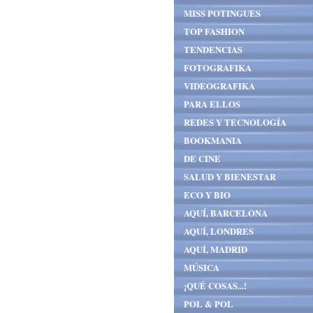
MISS POTINGUES
TOP FASHION
TENDENCIAS
FOTOGRAFIKA
VIDEOGRAFIKA
PARA ELLOS
REDES Y TECNOLOGÍA
BOOKMANIA
DE CINE
SALUD Y BIENESTAR
ECO Y BIO
AQUÍ, BARCELONA
AQUÍ, LONDRES
AQUÍ, MADRID
MÚSICA
¡QUÉ COSAS...!
POL & POL