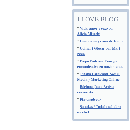
I LOVE BLOG
*
Vida, amor y sexo por
Alicia Misrahi
*
Las modas y cosas de Gema
*
Cuinar i Glosar por Mari
Nova
*
Paqui Pedrosa. Energía
comunicativa en movimiento.
*
Johana Cavalcanti. Social
Media y Marketing Online.
*
Bárbara Juan. Artista
ceramista.
*
Pinturadecor
*
Salud.es / Toda la salud en
un click