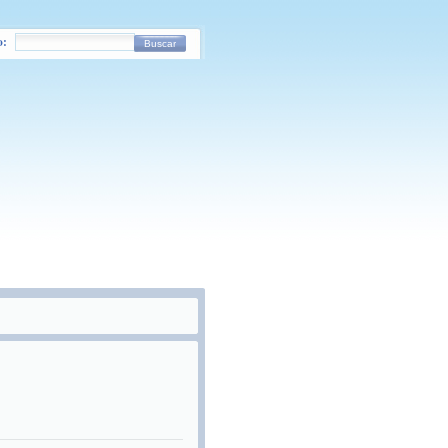
o:
Buscar