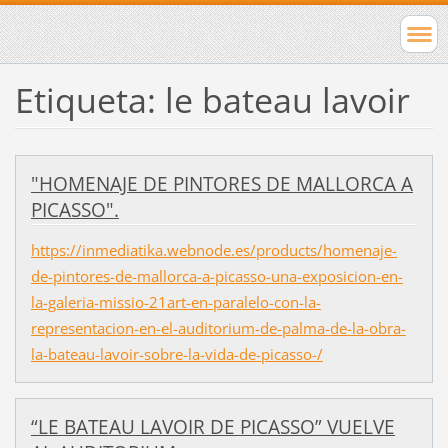
Etiqueta: le bateau lavoir
"HOMENAJE DE PINTORES DE MALLORCA A
PICASSO".
https://inmediatika.webnode.es/products/homenaje-
de-pintores-de-mallorca-a-picasso-una-exposicion-en-
la-galeria-missio-21art-en-paralelo-con-la-
representacion-en-el-auditorium-de-palma-de-la-obra-
la-bateau-lavoir-sobre-la-vida-de-picasso-/
“LE BATEAU LAVOIR DE PICASSO” VUELVE