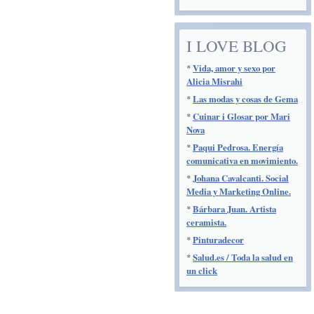
I LOVE BLOG
*
Vida, amor y sexo por
Alicia Misrahi
*
Las modas y cosas de Gema
*
Cuinar i Glosar por Mari
Nova
*
Paqui Pedrosa. Energía
comunicativa en movimiento.
*
Johana Cavalcanti. Social
Media y Marketing Online.
*
Bárbara Juan. Artista
ceramista.
*
Pinturadecor
*
Salud.es / Toda la salud en
un click