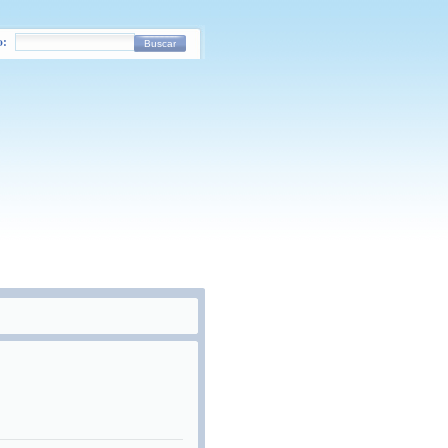
o:
Buscar