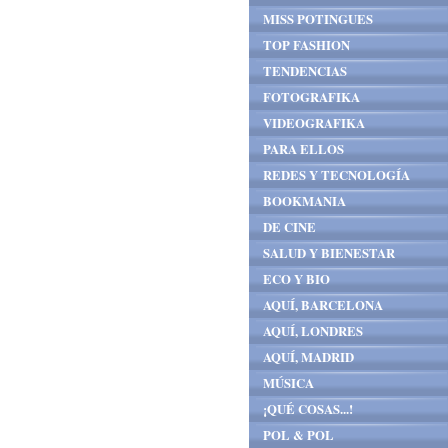
MISS POTINGUES
TOP FASHION
TENDENCIAS
FOTOGRAFIKA
VIDEOGRAFIKA
PARA ELLOS
REDES Y TECNOLOGÍA
BOOKMANIA
DE CINE
SALUD Y BIENESTAR
ECO Y BIO
AQUÍ, BARCELONA
AQUÍ, LONDRES
AQUÍ, MADRID
MÚSICA
¡QUÉ COSAS...!
POL & POL