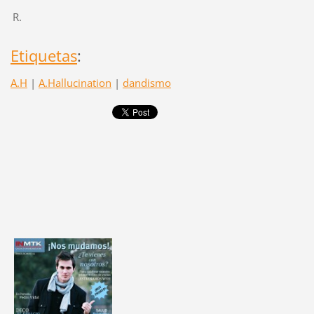
J. R.
Etiquetas
:
A.H
|
A.Hallucination
|
dandismo