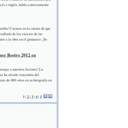
cés e inglés, habla correctamente
 arriba! Caemos en la cuenta de que
esultado de los excesos de las
os a la obra en el gimnasio. ¡Se
mer Rostro 2012 en
enaje a nuestros lectores! La
 se ha alzado vencedora del
de 600 votos en su fotografía en
1
|
2
|
3
|
4
|
5