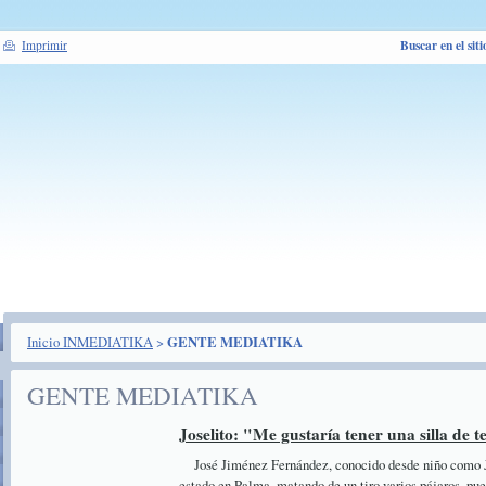
Buscar en el siti
Imprimir
Inicio INMEDIATIKA
>
GENTE MEDIATIKA
GENTE MEDIATIKA
Joselito: "Me gustaría tener una silla de t
José Jiménez Fernández, conocido desde niño como Jos
estado en Palma, matando de un tiro varios pájaros, pues