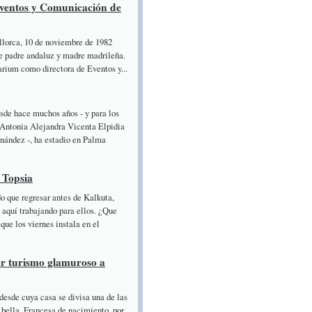
Eventos y Comunicación de
orca, 10 de noviembre de 1982
de padre andaluz y madre madrileña.
rium como directora de Eventos y...
de hace muchos años - y para los
a Antonia Alejandra Vicenta Elpidia
rnández -, ha estadio en Palma
 Topsia
o que regresar antes de Kalkuta,
e aquí trabajando para ellos. ¿Que
que los viernes instala en el
er turismo glamuroso a
desde cuya casa se divisa una de las
 bella. Francesa de nacimiento, por