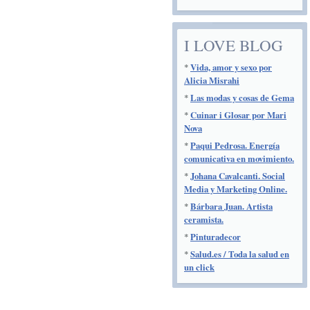
I LOVE BLOG
*
Vida, amor y sexo por
Alicia Misrahi
*
Las modas y cosas de Gema
*
Cuinar i Glosar por Mari
Nova
*
Paqui Pedrosa. Energía
comunicativa en movimiento.
*
Johana Cavalcanti. Social
Media y Marketing Online.
*
Bárbara Juan. Artista
ceramista.
*
Pinturadecor
*
Salud.es / Toda la salud en
un click