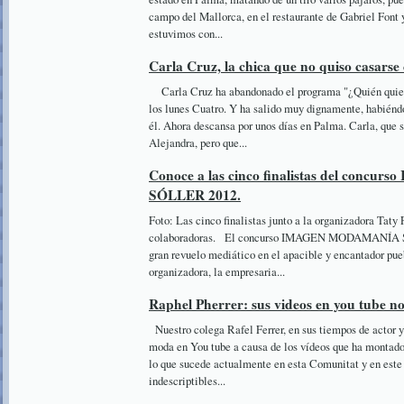
campo del Mallorca, en el restaurante de Gabriel Font y
estuvimos con...
Carla Cruz, la chica que no quiso casarse 
Carla Cruz ha abandonado el programa "¿Quién quiere
los lunes Cuatro. Y ha salido muy dignamente, habiéndo
él. Ahora descansa por unos días en Palma. Carla, que 
Alejandra, pero que...
Conoce a las cinco finalistas del con
SÓLLER 2012.
Foto: Las cinco finalistas junto a la organizadora Taty 
colaboradoras. El concurso IMAGEN MODAMANÍA S
gran revuelo mediático en el apacible y encantador pueb
organizadora, la empresaria...
Raphel Pherrer: sus videos en you tube no
Nuestro colega Rafel Ferrer, en sus tiempos de actor y
moda en You tube a causa de los vídeos que ha montad
lo que sucede actualmente en esta Comunitat y en est
indescriptibles...