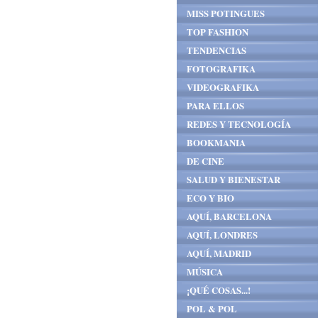
MISS POTINGUES
TOP FASHION
TENDENCIAS
FOTOGRAFIKA
VIDEOGRAFIKA
PARA ELLOS
REDES Y TECNOLOGÍA
BOOKMANIA
DE CINE
SALUD Y BIENESTAR
ECO Y BIO
AQUÍ, BARCELONA
AQUÍ, LONDRES
AQUÍ, MADRID
MÚSICA
¡QUÉ COSAS...!
POL & POL