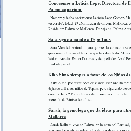
Conocemos a Leticia Lope. Directora de 
Palma aquarium.
Nombre y fecha nacimiento Leticia Lope Gómez. Mall
(escorpio). Edad: 29 años. Lugar de origen: Mallorca, 
Reside en: Palma de Mallorca. Trabaja en: Palma Aqua
Sara sigue amando a Pepe Tous
Sara Montiel, Antonia, para quienes la conocemos des
que quieran tirarse el farol de que lo saben todo: Marí
Isidora Aurelia Esther Dolores, y de apellidos Abad Fe
invitada por el...
Kika Simó siempre a favor de los Niños de
Kika Simó, por cuestiones de visado, este año ha tenid
dejando allí a sus niños de Topsia, pero siguiendo desd
cómo lo hace? Pues a través de un mercadillo solidario 
mercado de Binissalem, los...
Sarah, la gemóloga que da ideas para atr
Mallorca
Sarah Belhadi vive en Palma, en la zona del Portixol, 
más preciosas vistas sobre la bahía. Sarah es una mujer