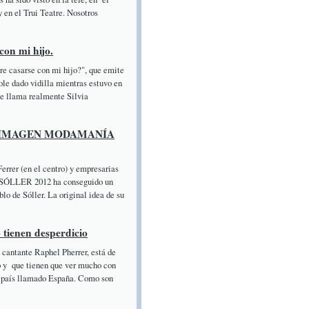
 en el Trui Teatre. Nosotros
con mi hijo.
 casarse con mi hijo?", que emite
le dado vidilla mientras estuvo en
se llama realmente Silvia
curso IMAGEN MODAMANÍA
Ferrer (en el centro) y empresarias
ÓLLER 2012 ha conseguido un
lo de Sóller. La original idea de su
 tienen desperdicio
 cantante Raphel Pherrer, está de
o y que tienen que ver mucho con
e país llamado España. Como son