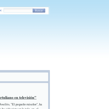
o:
Buscar
ertuliano en televisión"
elito, "El pequeño ruiseñor", ha
 ha sido visto en la tele, en el