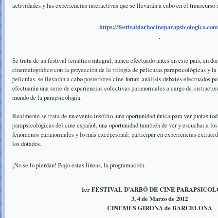
actividades y las experiencias interactivas que se llevarán a cabo en el transcurso d
https://festivaldarbocineparapsicologico.com
Se trata de un festival temático integral, nunca efectuado antes en este país, en 
cinematográfico con la proyección de la trilogía de películas parapsicológicas y la 
películas, se llevarán a cabo posteriores cine-forum-análisis-debates efectuados p
efectuarán una serie de experiencias colectivas paranormales a cargo de instructore
mundo de la parapsicología.
Realmente se trata de un evento insólito, una oportunidad única para ver juntas tod
parapsicológicas del cine español, una oportunidad también de ver y escuchar a los
fenómenos paranormales y lo más excepcional: participar en experiencias extraor
los dotados.
¡No se lo pierdan! Bajo estas líneas, la programación.
1er FESTIVAL D’ARBÓ DE CINE PARAPSICO
3, 4 de Marzo de 2012
CINEMES GIRONA de BARCELONA