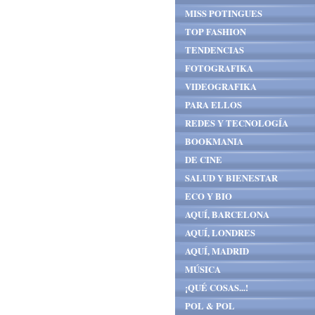
MISS POTINGUES
TOP FASHION
TENDENCIAS
FOTOGRAFIKA
VIDEOGRAFIKA
PARA ELLOS
REDES Y TECNOLOGÍA
BOOKMANIA
DE CINE
SALUD Y BIENESTAR
ECO Y BIO
AQUÍ, BARCELONA
AQUÍ, LONDRES
AQUÍ, MADRID
MÚSICA
¡QUÉ COSAS...!
POL & POL