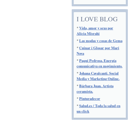
I LOVE BLOG
*
Vida, amor y sexo por
Alicia Misrahi
*
Las modas y cosas de Gema
*
Cuinar i Glosar por Mari
Nova
*
Paqui Pedrosa. Energía
comunicativa en movimiento.
*
Johana Cavalcanti. Social
Media y Marketing Online.
*
Bárbara Juan. Artista
ceramista.
*
Pinturadecor
*
Salud.es / Toda la salud en
un click