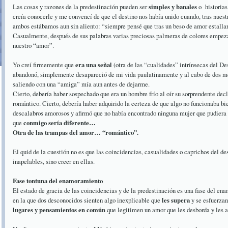
Las cosas y razones de la predestinación pueden ser
simples y banales
o historia
creía conocerle y me convencí de que el destino nos había unido cuando, tras nuest
ambos estábamos aun sin aliento: “siempre pensé que tras un beso de amor estalla
Casualmente, después de sus palabras varias preciosas palmeras de colores empeza
nuestro “amor”.
Yo creí firmemente que
era una señal
(otra de las “cualidades” intrínsecas del Des
abandonó, simplemente desapareció de mi vida paulatinamente y al cabo de dos m
saliendo con una “amiga” mía aun antes de dejarme.
Cierto, debería haber sospechado que era un hombre frío al oír su sorprendente dec
romántico. Cierto, debería haber adquirido la certeza de que algo no funcionaba 
descalabros amorosos y afirmó que no había encontrado ninguna mujer que pudiera 
que
conmigo sería diferente…
Otra de las trampas del amor… “romántico”.
El quid de la cuestión no es que las coincidencias, casualidades o caprichos del d
inapelables, sino creer en ellas.
Fase tontuna del enamoramiento
El estado de gracia de las coincidencias y de la predestinación es una fase del en
en la que dos desconocidos sienten algo inexplicable que
les supera
y se esfuerzan
lugares y pensamientos en común
que legitimen un amor que les desborda y les a