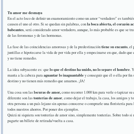
Tu amor me desmaya
En el acto loco de definir un enamoramiento como un amor “verdadero” es tambi
causen el uno al otro. Si se quedan sin palabras, con
la boca abierta, el corazón 
babeantes
, será considerado amor verdadero, aunque, lo más probable es que se tr
de las feromonas y de las hormonas.
La fase de las coincidencias amorosas y de la predestinación
tiene su encanto
, el
juntillas e hipotecarse la vida de por vida por ella y empecinarse en que, dado que 
y no tiene remedio.
La idea subyacente es: que
lo que el destino ha unido, no lo separe el hombre
. 
manta a la cabeza para
aguantar lo inaguantable
y conseguir que él o ella por fi
destino y no tienen más remedio que amarnos. ¡JA!
Una cosa son las
locuras de amor,
como recorrer 1.000 km para verle o tapizar su 
diferente son las
tonterías de amor
, como dejar el trabajo, la casa, los amigos y to
otra persona a un país lejano sin apenas conocerse o comprarle una floristería para 
todos nuestros ahorros. Por poner dos ejemplos.
Quizá ni siquiera son tonterías de amor sino, simplemente tonterías. Sobre todo si n
pagarte un billete de retirada/vuelta a casa.