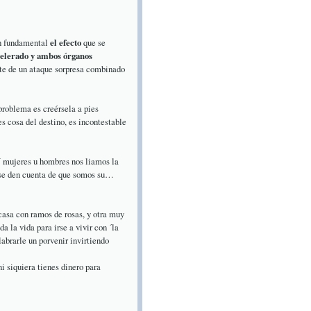
én fundamental
el efecto
que se
acelerado y ambos órganos
ate de un ataque sorpresa combinado
 problema es creérsela a pies
es cosa del destino, es incontestable
Y mujeres u hombres nos liamos la
n se den cuenta de que somos su…
casa con ramos de rosas, y otra muy
da la vida para irse a vivir con ´la
labrarle un porvenir invirtiendo
i siquiera tienes dinero para