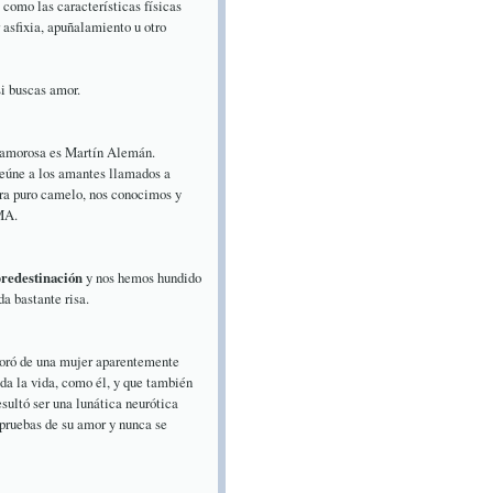
 como las características físicas
 asfixia, apuñalamiento u otro
i buscas amor.
n amorosa es Martín Alemán.
reúne a los amantes llamados a
era puro camelo, nos conocimos y
MA.
predestinación
y nos hemos hundido
da bastante risa.
moró de una mujer aparentemente
oda la vida, como él, y que también
sultó ser una lunática neurótica
 pruebas de su amor y nunca se