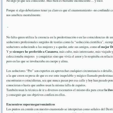
No digo yo que sea consciente. Más bien es bastante inconsciente… y loco.
Porque si algo deberíamos tener ya claro es que el enamoramiento –no confundir con
nos amebiza mentalmente.
No falta quien utiliza la creencia en la predestinación o en las coincidencias de 
seductores profesionales surgidos de teorías como la “seducción científica”, siempr
seductores seduciendo a las mujeres y a quedar, ante sus amigos, como
el mejor Do
Y yo
siempre he preferido a Casanova
, más culto, más interesante, más viajado 
coleccionaba mujeres y conquistas sino que vivía el amor y lo respiraba en relaci
pero en las que se involucraba en cuerpo y alma.
Los seductores “Pro” son expertos en aprovechar cualquier circunstancia o detalle,
a la que creen su presa de que es ese ente inapelable y mágico llamado predestina
encontraran o coincidieran, sea que nunca pasan por esa calle y hoy han pasado por
conocieran o hasta que ambos usan la misma talla de zapatos.
También usan la técnica de ir a diversos escenarios el mismo día para crear
la ilu
y conseguir que sus objetivos confíen en ellos.
Encuentros supermegarrománticos
Los puntos en común con nuestro enamorado se interpretan como señales del Desti