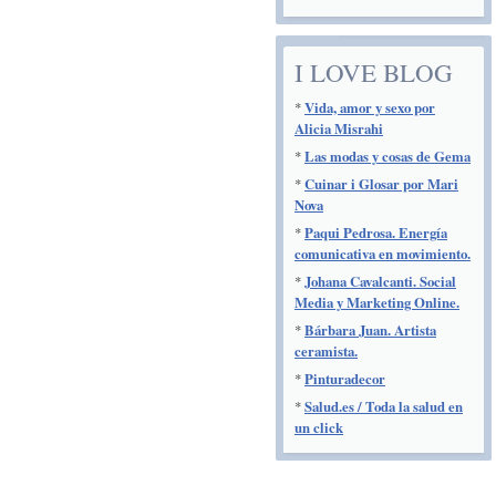
I LOVE BLOG
*
Vida, amor y sexo por
Alicia Misrahi
*
Las modas y cosas de Gema
*
Cuinar i Glosar por Mari
Nova
*
Paqui Pedrosa. Energía
comunicativa en movimiento.
*
Johana Cavalcanti. Social
Media y Marketing Online.
*
Bárbara Juan. Artista
ceramista.
*
Pinturadecor
*
Salud.es / Toda la salud en
un click