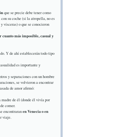
ón
que se precie debe tener como
con su coche (si la atropella, no es
 y vísceras) o que se conocieron
er cuanto más imposible, casual y
do. Y de ahí establecerán todo tipo
casualidad es importante y
ntros y separaciones con un hombre
araciones, se volvieron a encontrar
pasada de amor afirmó:
 madre de él (donde él vivía por
 de comer.
 se encontraran
en Venecia o en
r viaje.