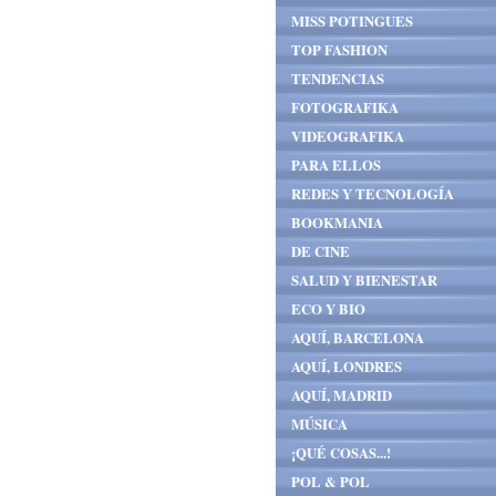
MISS POTINGUES
TOP FASHION
TENDENCIAS
FOTOGRAFIKA
VIDEOGRAFIKA
PARA ELLOS
REDES Y TECNOLOGÍA
BOOKMANIA
DE CINE
SALUD Y BIENESTAR
ECO Y BIO
AQUÍ, BARCELONA
AQUÍ, LONDRES
AQUÍ, MADRID
MÚSICA
¡QUÉ COSAS...!
POL & POL