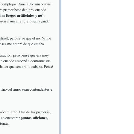
s complejas. Amé a Johann porque
ro primer beso declaró, cuando
rían
fuegos artificiales y no
”.
ron a surcar el cielo subrayando
tino), pero se ve que él no. Ni me
eses me enteré de que estaba
laración, pero pensé que era muy
bien cuando empezó a contarme sus
hacer que sentara la cabeza. Pensé
estino del amor sean contundentes e
amoramiento. Una de las primeras,
 en encontrar
puntos, aficiones,
tonta.