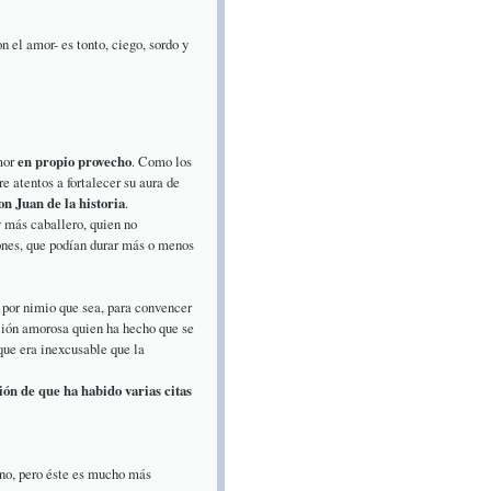
 el amor- es tonto, ciego, sordo y
amor
en propio provecho
. Como los
e atentos a fortalecer su aura de
n Juan de la historia
.
y más caballero, quien no
ones, que podían durar más o menos
 por nimio que sea, para convencer
ción amorosa quien ha hecho que se
que era inexcusable que la
sión de que ha habido varias citas
no, pero éste es mucho más