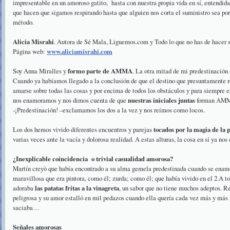
impresentable en un amoroso gatito, hasta con nuestra propia vida en sí, entendida
que hacen que sigamos respirando hasta que alguien nos corta el suministro sea por
método.
Alicia Misrahi
. Autora de Sé Mala, Liguemos.com y Todo lo que no has de hacer s
Página web:
www.aliciamisrahi.com
Soy Anna Miralles y
formo parte de AMMA
. La otra mitad de mi predestinació
Cuando ya habíamos llegado a la conclusión de que el destino que presuntamente 
amarse sobre todas las cosas y por encima de todos los obstáculos y para siempre 
nos enamoramos y nos dimos cuenta de que
nuestras iniciales juntas
forman AM
-¡Predestinación! –exclamamos los dos a la vez y nos reímos como locos.
Los dos hemos vivido diferentes encuentros y parejas
tocados por la magia de la 
varias veces ante la vacía y dolorosa realidad. A estas alturas, la cosa en sí ya nos 
¿Inexplicable coincidencia o trivial casualidad amorosa?
Martín creyò que había encontrado a su alma gemela predestinada cuando se ena
maravillosa que era pintora, como él; zurda; como él; que había vivido en el 2.A t
adoraba
las patatas fritas a la vinagreta
, un sabor que no tiene muchos adeptos. Re
peligrosa y su amor estalló en mil pedazos cuando ella quería cada vez más y más
saciaba…
Señales amorosas