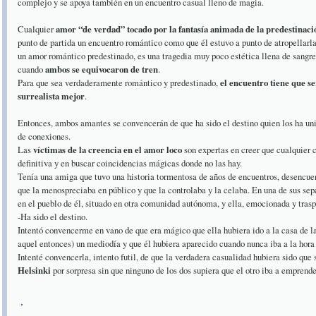
complejo y se apoya también en un encuentro casual lleno de magia.
Cualquier
amor “de verdad” tocado por la fantasía animada de la predestinaci
punto de partida un encuentro romántico como que él estuvo a punto de atropellarla 
un amor romántico predestinado, es una tragedia muy poco estética llena de sangre
cuando
ambos se equivocaron de tren
.
Para que sea verdaderamente romántico y predestinado,
el encuentro tiene que s
surrealista mejor
.
Entonces, ambos amantes se convencerán de que ha sido el destino quien los ha uni
de conexiones.
Las
víctimas de la creencia en el amor loco
son expertas en creer que cualquier 
definitiva y en buscar coincidencias mágicas donde no las hay.
Tenía una amiga que tuvo una historia tormentosa de años de encuentros, desencue
que la menospreciaba en público y que la controlaba y la celaba. En una de sus sep
en el pueblo de él, situado en otra comunidad autónoma, y ella, emocionada y tras
-Ha sido el destino.
Intentó convencerme en vano de que era mágico que ella hubiera ido a la casa de la
aquel entonces) un mediodía y que él hubiera aparecido cuando nunca iba a la hora
Intenté convencerla, intento futil, de que la verdadera casualidad hubiera sido que
Helsinki
por sorpresa sin que ninguno de los dos supiera que el otro iba a emprende