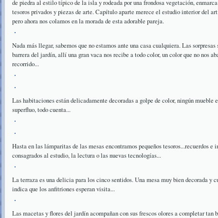
de piedra al estilo típico de la isla y rodeada por una frondosa vegetación, enmarc
tesoros privados y piezas de arte. Capítulo aparte merece el estudio interior del ar
pero ahora nos colamos en la morada de esta adorable pareja.
Nada más llegar, sabemos que no estamos ante una casa cualquiera. Las sorpresas 
barrera del jardín, allí una gran vaca nos recibe a todo color, un color que no nos a
recorrido...
Las habitaciones están delicadamente decoradas a golpe de color, ningún mueble es c
superfluo, todo cuenta...
Hasta en las lámparitas de las mesas encontramos pequeños tesoros...recuerdos e in
consagrados al estudio, la lectura o las nuevas tecnologías...
La terraza es una delicia para los cinco sentidos. Una mesa muy bien decorada y cu
indica que los anfitriones esperan visita...
Las macetas y flores del jardín acompañan con sus frescos olores a completar tan b