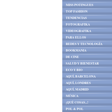
MISS POTINGUES
TOP FASHION
TENDENCIAS
FOTOGRAFIKA
VIDEOGRAFIKA
PARA ELLOS
REDES Y TECNOLOGÍA
BOOKMANIA
DE CINE
SALUD Y BIENESTAR
ECO Y BIO
AQUÍ, BARCELONA
AQUÍ, LONDRES
AQUÍ, MADRID
MÚSICA
¡QUÉ COSAS...!
POL & POL