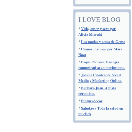
I LOVE BLOG
*
Vida, amor y sexo por
Alicia Misrahi
*
Las modas y cosas de Gema
*
Cuinar i Glosar por Mari
Nova
*
Paqui Pedrosa. Energía
comunicativa en movimiento.
*
Johana Cavalcanti. Social
Media y Marketing Online.
*
Bárbara Juan. Artista
ceramista.
*
Pinturadecor
*
Salud.es / Toda la salud en
un click