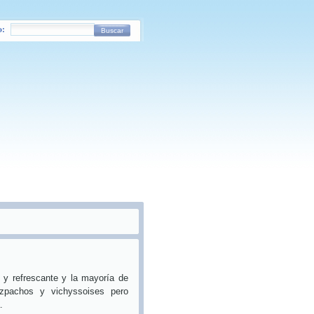
o:
Buscar
o y refrescante y la mayoría de
azpachos y vichyssoises pero
.