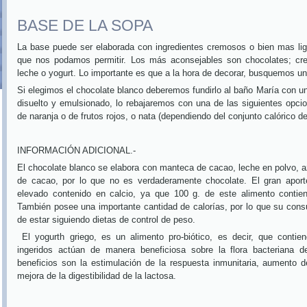
BASE DE LA SOPA
La base puede ser elaborada con ingredientes cremosos o bien mas lige
que nos podamos permitir. Los más aconsejables son chocolates; cr
leche o yogurt.
Lo importante es que a la hora de decorar, busquemos un e
Si elegimos el chocolate blanco deberemos fundirlo al baño María con u
disuelto y emulsionado, lo rebajaremos con una de las siguientes opcio
de naranja o de frutos rojos, o nata (dependiendo del conjunto calórico d
INFORMACIÓN ADICIONAL.-
El chocolate blanco se elabora con manteca de cacao, leche en polvo, az
de cacao, por lo que no es verdaderamente chocolate. El gran aport
elevado contenido en calcio, ya que 100 g. de este alimento contie
También posee una importante cantidad de calorías, por lo que su co
de estar siguiendo dietas de control de peso.
El yogurth griego, es un alimento pro-biótico, es decir, que conti
ingeridos actúan de manera beneficiosa sobre la flora bacteriana de
beneficios son la estimulación de la respuesta inmunitaria, aumento d
mejora de la digestibilidad de la lactosa.