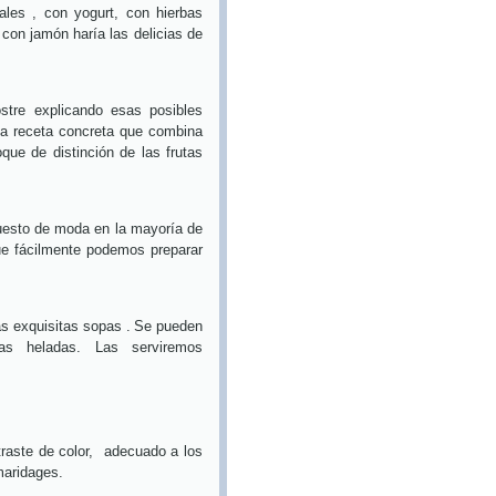
les , con yogurt, con hierbas
con jamón haría las delicias de
re explicando esas posibles
a receta concreta que combina
oque de distinción de las frutas
esto de moda en la mayoría de
ue fácilmente podemos preparar
s exquisitas sopas .
Se pueden
ras heladas. Las serviremos
raste de color,
adecuado a los
maridages.