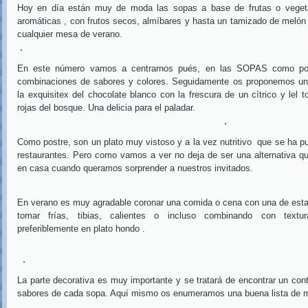
Hoy en día están muy de moda las sopas a base de frutas o vegeta
aromáticas , con frutos secos, almíbares y hasta un tamizado de melón 
cualquier mesa de verano.
En este número vamos a centrarnos pués, en las SOPAS como post
combinaciones de sabores y colores. Seguidamente os proponemos un
la exquisitex del chocolate blanco con la frescura de un cítrico y lel t
rojas del bosque. Una delicia para el paladar.
Como postre, son un plato muy
vistoso
y
a la vez nutritivo
que se ha pu
restaurantes. Pero como vamos a ver no deja de ser una alternativa q
en casa cuando queramos sorprender a nuestros invitados.
En verano es muy agradable coronar una comida o cena con una de esta
tomar frías, tibias, calientes o incluso combinando con textu
preferiblemente en plato hondo .
La parte decorativa es muy importante y se tratará de encontrar un cont
sabores de cada sopa. Aquí mismo os enumeramos una buena lista de 