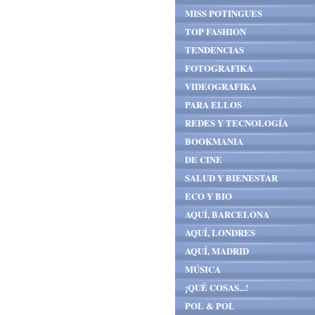
MISS POTINGUES
TOP FASHION
TENDENCIAS
FOTOGRAFIKA
VIDEOGRAFIKA
PARA ELLOS
REDES Y TECNOLOGÍA
BOOKMANIA
DE CINE
SALUD Y BIENESTAR
ECO Y BIO
AQUÍ, BARCELONA
AQUÍ, LONDRES
AQUÍ, MADRID
MÚSICA
¡QUÉ COSAS...!
POL & POL