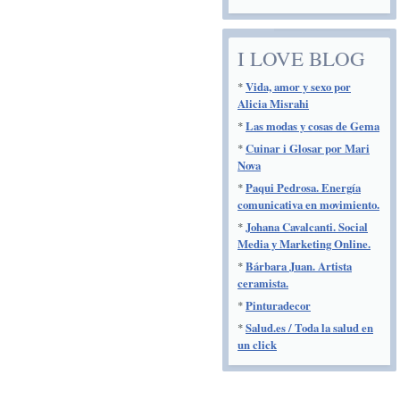
I LOVE BLOG
*
Vida, amor y sexo por
Alicia Misrahi
*
Las modas y cosas de Gema
*
Cuinar i Glosar por Mari
Nova
*
Paqui Pedrosa. Energía
comunicativa en movimiento.
*
Johana Cavalcanti. Social
Media y Marketing Online.
*
Bárbara Juan. Artista
ceramista.
*
Pinturadecor
*
Salud.es / Toda la salud en
un click