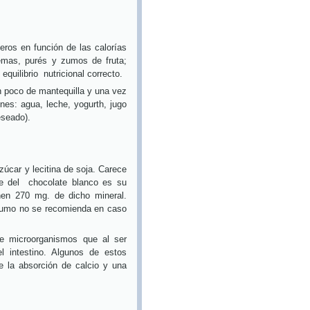
ros en función de las calorías
emas, purés y zumos de fruta;
quilibrio nutricional correcto.
n poco de mantequilla y una vez
nes: agua, leche, yogurth, jugo
eseado).
úcar y lecitina de soja. Carece
e del
chocolate blanco es su
nen 270 mg. de dicho mineral.
nsumo no se recomienda en caso
ene microorganismos que al ser
l intestino. Algunos de estos
e la absorción de calcio y una