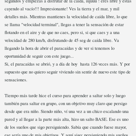
segundos y empiezas a disfrutar de la caída, iujuuu ! eres libre y estás
cayendo al vacío!!! Impresionante! Ves la tierra y el mar, y mil
detalles más. Mientras mantienes la velocidad de caída libre, lo que
se llama "velocidad terminal", llegas a tener la sensación de estar
flotando en el aire y de que no caes, pero si, si que caes y a una
velocidad de 280 km/h, disfrutando de 45 seg de caída libre. Va
llegando la hora de abrir el paracaídas y de ver si tenemos lo
oportunidad de seguir con este juego...
Si, el paracaídas se abrió, y a día de hoy hasta 126 veces más. Y por
supuesto que no quiero seguir viviendo sin sentir de nuevo este tipo de
sensaciones.
Tiempo más tarde hice el curso para aprender a saltar solo y luego
también para saltar en grupo, con un objetivo muy claro que persigo
desde que era niño. Siendo niño, ví una vez a un chico escalando una
pared y al llegar a la parte más alta, hizo un salto BASE. Ese es uno
de los sueños que sigo persiguiendo. Sabía que cuando fuese mayor,
ese sería uno de mis objetivos. Y aquí sigo: persiguiendo mis sueños.