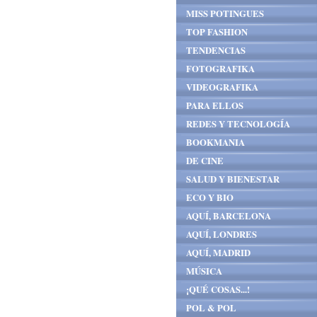
MISS POTINGUES
TOP FASHION
TENDENCIAS
FOTOGRAFIKA
VIDEOGRAFIKA
PARA ELLOS
REDES Y TECNOLOGÍA
BOOKMANIA
DE CINE
SALUD Y BIENESTAR
ECO Y BIO
AQUÍ, BARCELONA
AQUÍ, LONDRES
AQUÍ, MADRID
MÚSICA
¡QUÉ COSAS...!
POL & POL