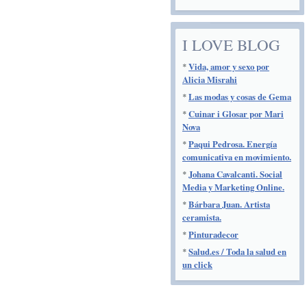
I LOVE BLOG
*
Vida, amor y sexo por
Alicia Misrahi
*
Las modas y cosas de Gema
*
Cuinar i Glosar por Mari
Nova
*
Paqui Pedrosa. Energía
comunicativa en movimiento.
*
Johana Cavalcanti. Social
Media y Marketing Online.
*
Bárbara Juan. Artista
ceramista.
*
Pinturadecor
*
Salud.es / Toda la salud en
un click