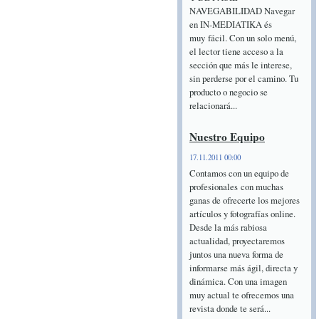
NAVEGABILIDAD Navegar
en IN-MEDIATIKA és
muy fácil. Con un solo menú,
el lector tiene acceso a la
sección que más le interese,
sin perderse por el camino. Tu
producto o negocio se
relacionará...
Nuestro Equipo
17.11.2011 00:00
Contamos con un equipo de
profesionales con muchas
ganas de ofrecerte los mejores
artículos y fotografías online.
Desde la más rabiosa
actualidad, proyectaremos
juntos una nueva forma de
informarse más ágil, directa y
dinámica. Con una imagen
muy actual te ofrecemos una
revista donde te será...