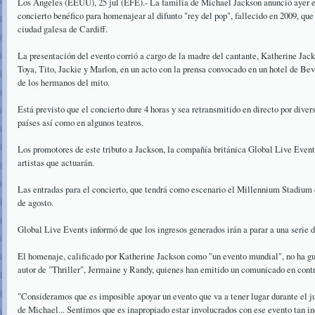
Los Ángeles (EEUU), 25 jul (EFE).- La familia de Michael Jackson anunció ayer e
concierto benéfico para homenajear al difunto "rey del pop", fallecido en 2009, que 
ciudad galesa de Cardiff.
La presentación del evento corrió a cargo de la madre del cantante, Katherine Jac
Toya, Tito, Jackie y Marlon, en un acto con la prensa convocado en un hotel de Bev
de los hermanos del mito.
Está previsto que el concierto dure 4 horas y sea retransmitido en directo por dive
países así como en algunos teatros.
Los promotores de este tributo a Jackson, la compañía británica Global Live Events
artistas que actuarán.
Las entradas para el concierto, que tendrá como escenario el Millennium Stadium de
de agosto.
Global Live Events informó de que los ingresos generados irán a parar a una serie 
El homenaje, calificado por Katherine Jackson como "un evento mundial", no ha gu
autor de "Thriller", Jermaine y Randy, quienes han emitido un comunicado en contr
"Consideramos que es imposible apoyar un evento que va a tener lugar durante el ju
de Michael... Sentimos que es inapropiado estar involucrados con ese evento tan i