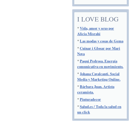
I LOVE BLOG
*
Vida, amor y sexo por
Alicia Misrahi
*
Las modas y cosas de Gema
*
Cuinar i Glosar por Mari
Nova
*
Paqui Pedrosa. Energía
comunicativa en movimiento.
*
Johana Cavalcanti. Social
Media y Marketing Online.
*
Bárbara Juan. Artista
ceramista.
*
Pinturadecor
*
Salud.es / Toda la salud en
un click