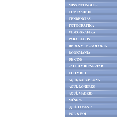
MISS POTINGUES
TOP FASHION
TENDENCIAS
FOTOGRAFIKA
VIDEOGRAFIKA
PARA ELLOS
REDES Y TECNOLOGÍA
BOOKMANIA
DE CINE
SALUD Y BIENESTAR
ECO Y BIO
AQUÍ, BARCELONA
AQUÍ, LONDRES
AQUÍ, MADRID
MÚSICA
¡QUÉ COSAS...!
POL & POL