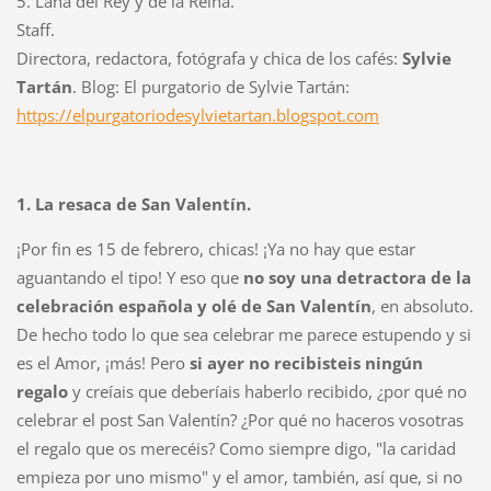
5. Lana del Rey y de la Reina.
Staff.
Directora, redactora, fotógrafa y chica de los cafés:
Sylvie
Tartán
. Blog: El purgatorio de Sylvie Tartán:
https://elpurgatoriodesylvietartan.blogspot.com
1. La resaca de San Valentín.
¡Por fin es 15 de febrero, chicas! ¡Ya no hay que estar
aguantando el tipo! Y eso que
no soy una detractora de la
celebración española y olé de San Valentín
, en absoluto.
De hecho todo lo que sea celebrar me parece estupendo y si
es el Amor, ¡más! Pero
si ayer no recibisteis ningún
regalo
y creíais que deberíais haberlo recibido, ¿por qué no
celebrar el post San Valentín? ¿Por qué no haceros vosotras
el regalo que os merecéis? Como siempre digo, "la caridad
empieza por uno mismo" y el amor, también, así que, si no