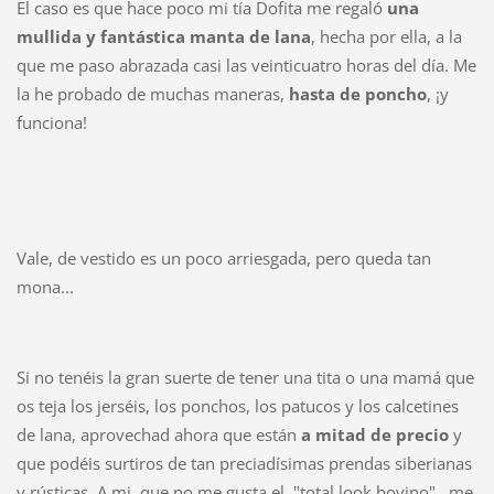
El caso es que hace poco mi tía Dofita me regaló
una
mullida y fantástica manta de lana
, hecha por ella, a la
que me paso abrazada casi las veinticuatro horas del día. Me
la he probado de muchas maneras,
hasta de poncho
, ¡y
funciona!
Vale, de vestido es un poco arriesgada, pero queda tan
mona...
Si no tenéis la gran suerte de tener una tita o una mamá que
os teja los jerséis, los ponchos, los patucos y los calcetines
de lana, aprovechad ahora que están
a mitad de precio
y
que podéis surtiros de tan preciadísimas prendas siberianas
y rústicas. A mi, que no me gusta el "total look bovino", me