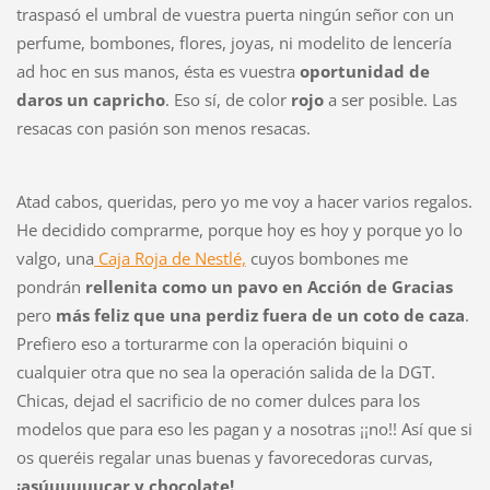
traspasó el umbral de vuestra puerta ningún señor con un
perfume, bombones, flores, joyas, ni modelito de lencería
ad hoc en sus manos, ésta es vuestra
oportunidad de
daros un capricho
. Eso sí, de color
rojo
a ser posible. Las
resacas con pasión son menos resacas.
Atad cabos, queridas, pero yo me voy a hacer varios regalos.
He decidido comprarme, porque hoy es hoy y porque yo lo
valgo, una
Caja Roja de Nestlé,
cuyos bombones me
pondrán
rellenita como un pavo en Acción de Gracias
pero
más feliz que una perdiz fuera de un coto de caza
.
Prefiero eso a torturarme con la operación biquini o
cualquier otra que no sea la operación salida de la DGT.
Chicas, dejad el sacrificio de no comer dulces para los
modelos que para eso les pagan y a nosotras ¡¡no!! Así que si
os queréis regalar unas buenas y favorecedoras curvas,
¡asúuuuuucar y chocolate!