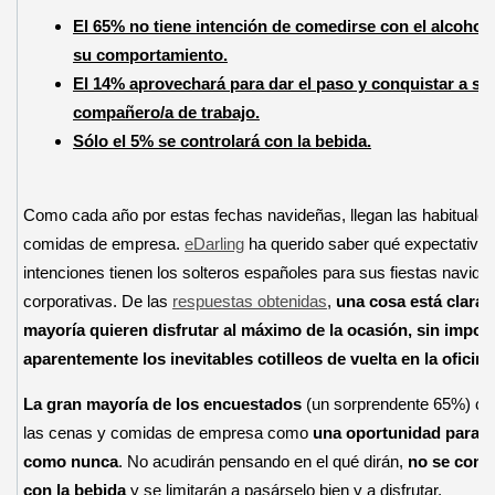
El 65% no tiene intención de comedirse con el alcohol 
su comportamiento.
El 14% aprovechará para dar el paso y conquistar a su
compañero/a de trabajo.
Sólo el 5% se controlará con la bebida.
Como cada año por estas fechas navideñas, llegan las habituale
comidas de empresa.
eDarling
ha querido saber qué expectativas
intenciones tienen los solteros españoles para sus fiestas navide
corporativas. De las
respuestas obtenidas
,
una cosa está clara: 
mayoría quieren disfrutar al máximo de la ocasión, sin import
aparentemente los inevitables cotilleos de vuelta en la oficina
La gran mayoría de los encuestados
(un sorprendente 65%) co
las cenas y comidas de empresa como
una oportunidad para di
como nunca
. No acudirán pensando en el qué dirán,
no se cont
con la bebida
y se limitarán a pasárselo bien y a disfrutar.