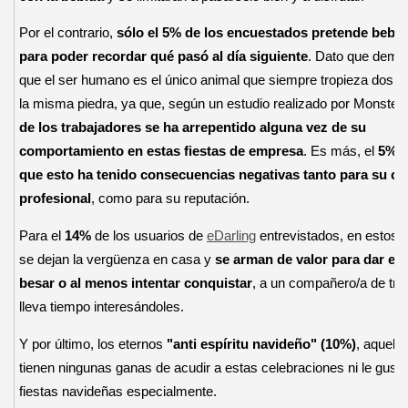
Por el contrario,
sólo el 5% de los encuestados pretende beber 
para poder recordar qué pasó al día siguiente
. Dato que demu
que el ser humano es el único animal que siempre tropieza dos 
la misma piedra, ya que, según un estudio realizado por Monster
de los trabajadores se ha arrepentido alguna vez de su
comportamiento en estas fiestas de empresa
. Es más, el
5% a
que esto ha tenido consecuencias negativas tanto para su ca
profesional
, como para su reputación.
Para el
14%
de los usuarios de
eDarling
entrevistados, en estos 
se dejan la vergüenza en casa y
se arman de valor para dar el 
besar o al menos intentar conquistar
, a un compañero/a de tra
lleva tiempo interesándoles.
Y por último, los eternos
"anti espíritu navideño" (10%)
, aquell
tienen ningunas ganas de acudir a estas celebraciones ni le gusta
fiestas navideñas especialmente.