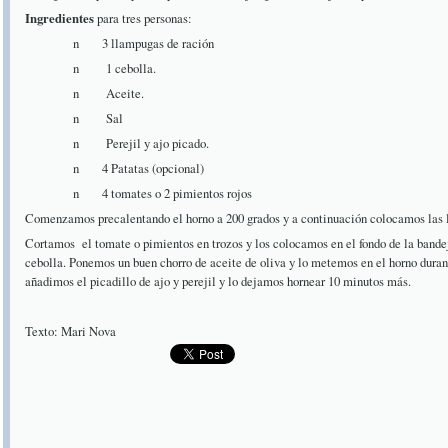
Ingredientes
para tres personas:
n 3 llampugas de ración
n 1 cebolla.
n Aceite.
n Sal
n Perejil y ajo picado.
n 4 Patatas (opcional)
n 4 tomates o 2 pimientos rojos
Comenzamos precalentando el horno a 200 grados y a continuación colocamos las 
Cortamos el tomate o pimientos en trozos y los colocamos en el fondo de la band
cebolla. Ponemos un buen chorro de aceite de oliva y lo metemos en el horno duran
añadimos el picadillo de ajo y perejil y lo dejamos hornear 10 minutos más.
Texto: Mari Nova