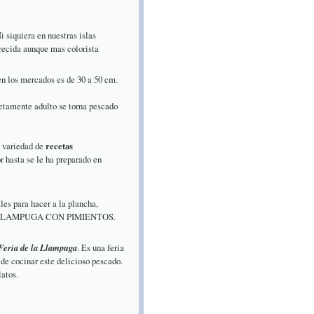
 siquiera en nuestras islas
recida aunque mas colorista
en los mercados es de 30 a 50 cm.
tamente adulto se torna pescado
a variedad de
recetas
r hasta se le ha preparado en
les para hacer a la plancha,
na de LLAMPUGA CON PIMIENTOS.
Feria de la Llampuga
. Es una feria
de cocinar este delicioso pescado.
latos.