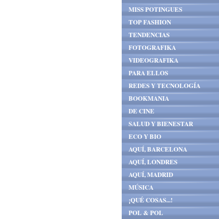
MISS POTINGUES
TOP FASHION
TENDENCIAS
FOTOGRAFIKA
VIDEOGRAFIKA
PARA ELLOS
REDES Y TECNOLOGÍA
BOOKMANIA
DE CINE
SALUD Y BIENESTAR
ECO Y BIO
AQUÍ, BARCELONA
AQUÍ, LONDRES
AQUÍ, MADRID
MÚSICA
¡QUÉ COSAS...!
POL & POL