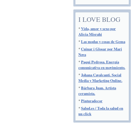
I LOVE BLOG
*
Vida, amor y sexo por
Alicia Misrahi
*
Las modas y cosas de Gema
*
Cuinar i Glosar por Mari
Nova
*
Paqui Pedrosa. Energía
comunicativa en movimiento.
*
Johana Cavalcanti. Social
Media y Marketing Online.
*
Bárbara Juan. Artista
ceramista.
*
Pinturadecor
*
Salud.es / Toda la salud en
un click