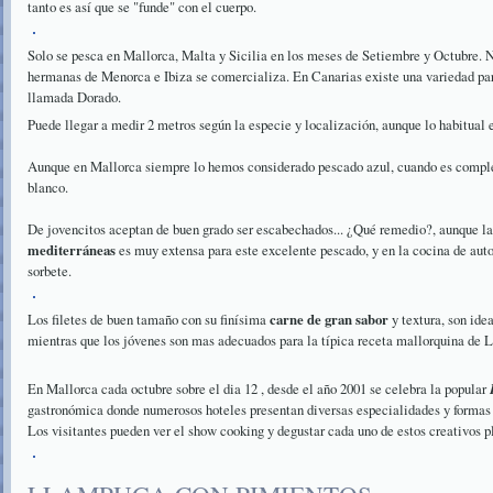
tanto es así que se "funde" con el cuerpo.
Solo se pesca en Mallorca, Malta y Sicilia en los meses de Setiembre y Octubre. Ni
hermanas de Menorca e Ibiza se comercializa. En Canarias existe una variedad pa
llamada Dorado.
Puede llegar a medir 2 metros según la especie y localización, aunque lo habitual 
Aunque en Mallorca siempre lo hemos considerado pescado azul, cuando es comple
blanco.
De jovencitos aceptan de buen grado ser escabechados... ¿Qué remedio?, aunque l
mediterráneas
es muy extensa para este excelente pescado, y en la cocina de auto
sorbete.
Los filetes de buen tamaño con su finísima
carne de gran sabor
y textura, son idea
mientras que los jóvenes son mas adecuados para la típica receta mallorqui
En Mallorca cada octubre sobre el dia 12 , desde el año 2001 se celebra la popular
gastronómica donde numerosos hoteles presentan diversas especialidades y formas 
Los visitantes pueden ver el show cooking y degustar cada uno de estos creativos p