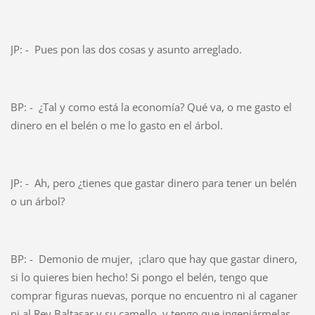
JP: - Pues pon las dos cosas y asunto arreglado.
BP: - ¿Tal y como está la economía? Qué va, o me gasto el
dinero en el belén o me lo gasto en el árbol.
JP: - Ah, pero ¿tienes que gastar dinero para tener un belén
o un árbol?
BP: - Demonio de mujer, ¡claro que hay que gastar dinero,
si lo quieres bien hecho! Si pongo el belén, tengo que
comprar figuras nuevas, porque no encuentro ni al caganer
ni al Rey Baltasar y su camello, y tengo que ingeniármelas