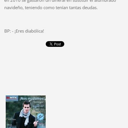
en 2010 se gastaron un dineral en sustituir el alumbrado
navideño, teniendo como tenían tantas deudas.
BP: - ¡Eres diabólica!