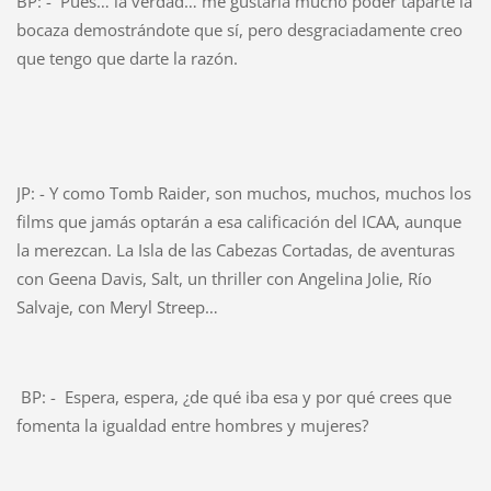
BP: - Pues… la verdad… me gustaría mucho poder taparte la
bocaza demostrándote que sí, pero desgraciadamente creo
que tengo que darte la razón.
JP: - Y como Tomb Raider, son muchos, muchos, muchos los
films que jamás optarán a esa calificación del ICAA, aunque
la merezcan. La Isla de las Cabezas Cortadas, de aventuras
con Geena Davis, Salt, un thriller con Angelina Jolie, Río
Salvaje, con Meryl Streep…
BP: - Espera, espera, ¿de qué iba esa y por qué crees que
fomenta la igualdad entre hombres y mujeres?