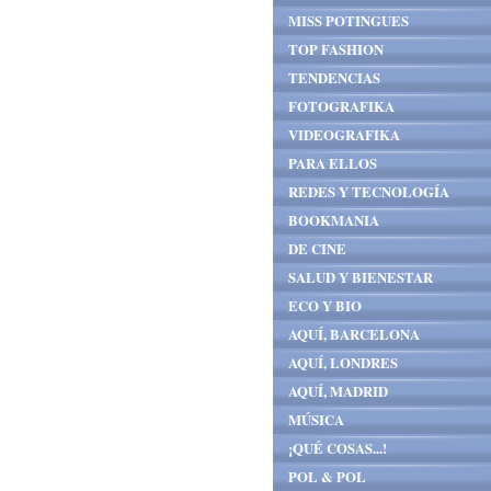
MISS POTINGUES
TOP FASHION
TENDENCIAS
FOTOGRAFIKA
VIDEOGRAFIKA
PARA ELLOS
REDES Y TECNOLOGÍA
BOOKMANIA
DE CINE
SALUD Y BIENESTAR
ECO Y BIO
AQUÍ, BARCELONA
AQUÍ, LONDRES
AQUÍ, MADRID
MÚSICA
¡QUÉ COSAS...!
POL & POL