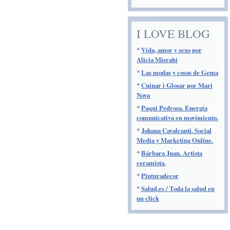
I LOVE BLOG
*
Vida, amor y sexo por
Alicia Misrahi
*
Las modas y cosas de Gema
*
Cuinar i Glosar por Mari
Nova
*
Paqui Pedrosa. Energía
comunicativa en movimiento.
*
Johana Cavalcanti. Social
Media y Marketing Online.
*
Bárbara Juan. Artista
ceramista.
*
Pinturadecor
*
Salud.es / Toda la salud en
un click