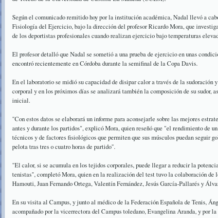
Según el comunicado remitido hoy por la institución académica, Nadal llevó a cabo
Fisiología del Ejercicio, bajo la dirección del profesor Ricardo Mora, que investig
de los deportistas profesionales cuando realizan ejercicio bajo temperaturas eleva
El profesor detalló que Nadal se sometió a una prueba de ejercicio en unas condici
encontró recientemente en Córdoba durante la semifinal de la Copa Davis.
En el laboratorio se midió su capacidad de disipar calor a través de la sudoración
corporal y en los próximos días se analizará también la composición de su sudor, a
inicial.
"Con estos datos se elaborará un informe para aconsejarle sobre las mejores estrate
antes y durante los partidos", explicó Mora, quien reseñó que "el rendimiento de un
técnicos y de factores fisiológicos que permiten que sus músculos puedan seguir g
pelota tras tres o cuatro horas de partido".
"El calor, si se acumula en los tejidos corporales, puede llegar a reducir la potenci
tenistas", completó Mora, quien en la realización del test tuvo la colaboración de
Hamouti, Juan Fernando Ortega, Valentín Fernández, Jesús García-Pallarés y Álva
En su visita al Campus, y junto al médico de la Federación Española de Tenis, Án
acompañado por la vicerrectora del Campus toledano, Evangelina Aranda, y por la