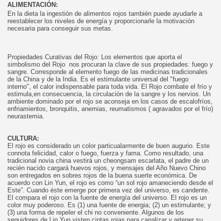
ALIMENTACIÓN:
En la dieta la ingestión de alimentos rojos también puede ayudarle a
reestablecer los niveles de energía y proporcionarle la motivación
necesaria para conseguir sus metas.
Propiedades Curativas del Rojo: Los elementos que aporta el
simbolismo del Rojo nos procuran la clave de sus propiedades: fuego y
sangre. Corresponde al elemento fuego de las medicinas tradicionales
de la China y de la India. Es el estimulante universal del "fuego
interno", el calor indispensable para toda vida. El Rojo combate el frío y
estimula,en consecuencia, la circulación de la sangre y los nervios. Un
ambiente dominado por el rojo se aconseja en los casos de escalofríos,
enfriamientos, bronquitis, anemias, reumatismos ( agravados por el frío)
neurastemia.
CULTURA:
El rojo es considerado un color particualarmente de buen augurio. Este
connota felicidad, calor o fuego, fuerza y fama. Como resultado, una
tradicional novia china vestirá un cheongsam escarlata, el padre de un
recién nacido cargará huevos rojos, y mensajes del Año Nuevo Chino
son entregados en sobres rojos de la buena suerte económica. De
acuerdo con Lin Yun, el rojo es como “un sol rojo amaneciendo desde el
Este”. Cuando éste emerge por primera vez del universo, es candente.
El compara el rojo con la fuente de energía del universo. El rojo es un
color muy poderoso. Es (1) una fuente de energia; (2) un estimulante; y
(3) una forma de repeler el chi no conveniente. Algunos de los
seguidores de Lin Yun visten cintas rojas para canalizar y retener su