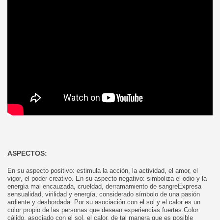
ASPECTOS:
En su aspecto positivo: estimula la acción, la actividad, el amor, el
vigor, el poder creativo. En su aspecto negativo: simboliza el odio y la
energía mal encauzada, crueldad, derramamiento de sangreExpresa
sensualidad, virilidad y energía, considerado símbolo de una pasión
ardiente y desbordada. Por su asociación con el sol y el calor es un
color propio de las personas que desean experiencias fuertes.Color
cálido, asociado con el sol, el calor, de tal manera que es posible