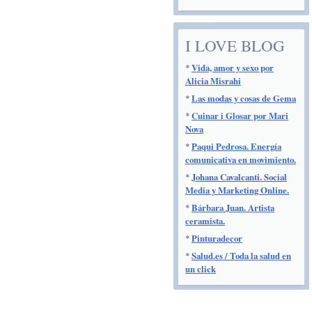
I LOVE BLOG
*
Vida, amor y sexo por
Alicia Misrahi
*
Las modas y cosas de Gema
*
Cuinar i Glosar por Mari
Nova
*
Paqui Pedrosa. Energía
comunicativa en movimiento.
*
Johana Cavalcanti. Social
Media y Marketing Online.
*
Bárbara Juan. Artista
ceramista.
*
Pinturadecor
*
Salud.es / Toda la salud en
un click