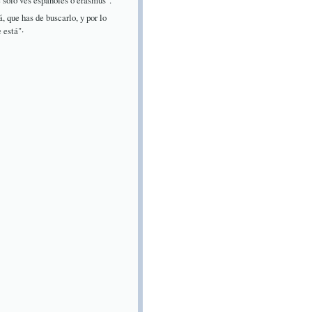
e solo ves españoles o erasmus".
, que has de buscarlo, y por lo
 está"·