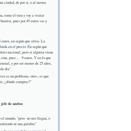
na ciudad, de por si, o al menos
, tomo el tren y voy a visitar
aratos, pues por 45 euros vas y
 euros, en según que sitios. La
luida en el precio. En según que
plato nacional, pero si alguien viene
l cine, pues… 9 euros. Y en lo que
nsual, y por ser menos de 25 años,
da día".
 vez es un problema -otro-, es que
iete, ¿dónde compras?"
 jefe de ambos
o el mundo, "pero no nos llegan, o
 entiendo ni una palabra"