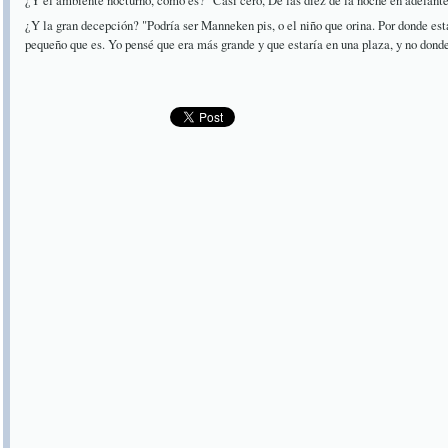
¿Y el ambiente nocturno, cómo es? "Casi cero, De las diez de la noche en adelant
¿Y la gran decepción? "Podría ser Manneken pis, o el niño que orina. Por donde está
pequeño que es. Yo pensé que era más grande y que estaría en una plaza, y no donde