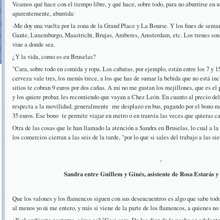
Veamos qué hace con el tiempo libre, y qué hace, sobre todo, para no aburrirse en u
aparentemente, aburrida:
-Me doy una vuelta por la zona de la Grand Place y La Bourse. Y los fines de semana
Gante, Luxemburgo, Maastricht, Brujas, Amberes, Amsterdam, etc. Los trenes son b
vine a donde sea.
¿Y la vida, como es en Bruselas?
"Cara, sobre todo en comida y ropa. Los cubatas, por ejemplo, están entre los 7 y 15
cerveza vale tres, los menús trece, a los que has de sumar la bebida que no está inc
sitios te cobran 9 euros por dos cañas. A mi no me gustan los mejillones, que es el 
y los quiere probar, les recomiendo que vayan a Chez León. En cuanto al precio de
respecta a la movilidad, generalmente me desplazo en bus, pagando por el bono me
35 euros. Ese bono te permite viajar en metro o en tranvía las veces que quieras ca
Otra de las cosas que le han llamado la atención a Sandra en Bruselas, lo cual a la
los comercios cierran a las seis de la tarde, "por lo que si sales del trabajo a las s
Sandra entre Guillem y Ginés, asistente de Rosa Estarás y
Que los valones y los flamencos siguen con sus desencuentros es algo que sabe tod
al menos yo ni me entero, y más si viene de la parte de los flamencos, a quienes no