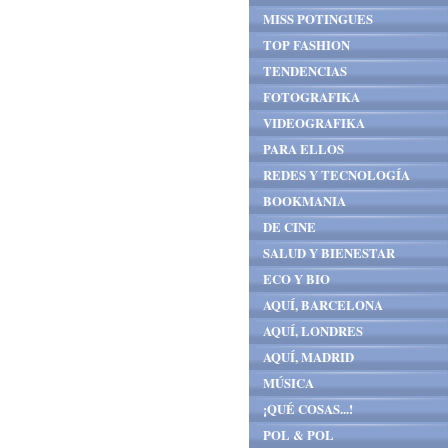
MISS POTINGUES
TOP FASHION
TENDENCIAS
FOTOGRAFIKA
VIDEOGRAFIKA
PARA ELLOS
REDES Y TECNOLOGÍA
BOOKMANIA
DE CINE
SALUD Y BIENESTAR
ECO Y BIO
AQUÍ, BARCELONA
AQUÍ, LONDRES
AQUÍ, MADRID
MÚSICA
¡QUÉ COSAS...!
POL & POL