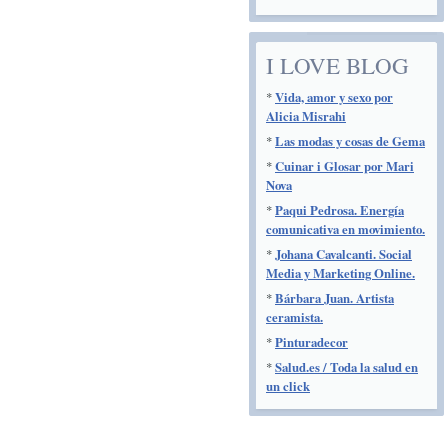
I LOVE BLOG
*
Vida, amor y sexo por
Alicia Misrahi
*
Las modas y cosas de Gema
*
Cuinar i Glosar por Mari
Nova
*
Paqui Pedrosa. Energía
comunicativa en movimiento.
*
Johana Cavalcanti. Social
Media y Marketing Online.
*
Bárbara Juan. Artista
ceramista.
*
Pinturadecor
*
Salud.es / Toda la salud en
un click