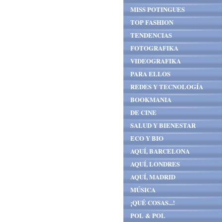
MISS POTINGUES
TOP FASHION
TENDENCIAS
FOTOGRAFIKA
VIDEOGRAFIKA
PARA ELLOS
REDES Y TECNOLOGÍA
BOOKMANIA
DE CINE
SALUD Y BIENESTAR
ECO Y BIO
AQUÍ, BARCELONA
AQUÍ, LONDRES
AQUÍ, MADRID
MÚSICA
¡QUÉ COSAS...!
POL & POL