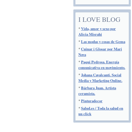
I LOVE BLOG
*
Vida, amor y sexo por
Alicia Misrahi
*
Las modas y cosas de Gema
*
Cuinar i Glosar por Mari
Nova
*
Paqui Pedrosa. Energía
comunicativa en movimiento.
*
Johana Cavalcanti. Social
Media y Marketing Online.
*
Bárbara Juan. Artista
ceramista.
*
Pinturadecor
*
Salud.es / Toda la salud en
un click