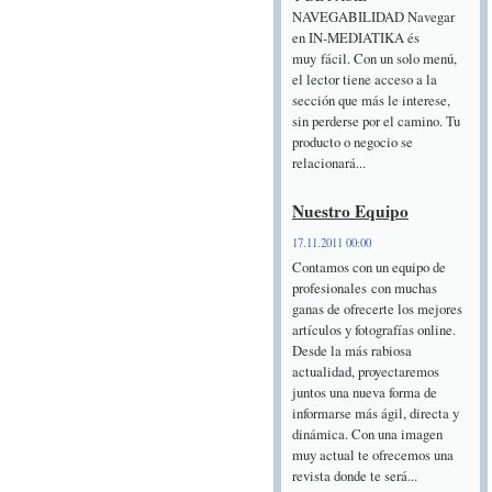
NAVEGABILIDAD Navegar
en IN-MEDIATIKA és
muy fácil. Con un solo menú,
el lector tiene acceso a la
sección que más le interese,
sin perderse por el camino. Tu
producto o negocio se
relacionará...
Nuestro Equipo
17.11.2011 00:00
Contamos con un equipo de
profesionales con muchas
ganas de ofrecerte los mejores
artículos y fotografías online.
Desde la más rabiosa
actualidad, proyectaremos
juntos una nueva forma de
informarse más ágil, directa y
dinámica. Con una imagen
muy actual te ofrecemos una
revista donde te será...