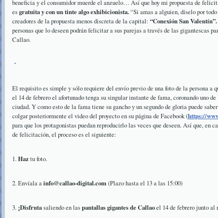
beneficia y el consumidor muerde el anzuelo… Así que hoy mi propuesta de felicit
es
gratuita y con un tinte algo exhibicionista.
“Si amas a alguien, díselo por todo l
creadores de la propuesta menos discreta de la capital:
“Conexión San Valentín”.
personas que lo deseen podrán felicitar a sus parejas a través de las gigantescas pa
Callao.
El requisito es simple y sólo requiere del envío previo de una foto de la persona a q
el 14 de febrero el afortunado tenga su singular instante de fama, coronando uno de 
ciudad. Y como esto de la fama tiene su gancho y un segundo de gloria puede saber
colgar posteriormente el video del proyecto en su página de Facebook (
https://www
para que los protagonistas puedan reproducirlo las veces que deseen. Así que, en ca
de felicitación, el proceso es el siguiente:
1.
Haz
tu foto.
2. Envíala a
info@callao-digital.com
(Plazo hasta el 13 a las 15:00)
3.
¡
Disfruta
saliendo en las
pantallas gigantes de Callao
el 14 de febrero junto al