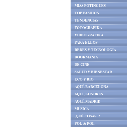
MISS POTINGUES
TOP FASHION
TENDENCIAS
FOTOGRAFIKA
VIDEOGRAFIKA
PARA ELLOS
REDES Y TECNOLOGÍA
BOOKMANIA
DE CINE
SALUD Y BIENESTAR
ECO Y BIO
AQUÍ, BARCELONA
AQUÍ, LONDRES
AQUÍ, MADRID
MÚSICA
¡QUÉ COSAS...!
POL & POL