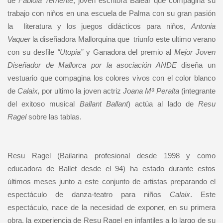
de
Fabiola Terriente
, joven escritora Balear que compagina su
trabajo con niños en una escuela de Palma con su gran pasión
la literatura y los juegos didácticos para niños,
Antonia
Vaquer
la diseñadora Mallorquina que triunfo este ultimo verano
con su desfile
“Utopia”
y Ganadora del premio al
Mejor Joven
Diseñador de Mallorca por la asociación ANDE
diseña un
vestuario que compagina los colores vivos con el color blanco
de
Calaix,
por ultimo la joven actriz
Joana Mª Peralta
(integrante
del exitoso musical
Ballant Ballant
) actúa al lado de
Resu
Ragel
sobre las tablas.
Resu Ragel (Bailarina profesional desde 1998 y como
educadora de Ballet desde el 94) ha estado durante estos
últimos meses junto a este conjunto de artistas preparando el
espectáculo de danza-teatro para niños
Calaix
. Este
espectáculo, nace de la necesidad de exponer, en su primera
obra, la experiencia de Resu Ragel en infantiles a lo largo de su