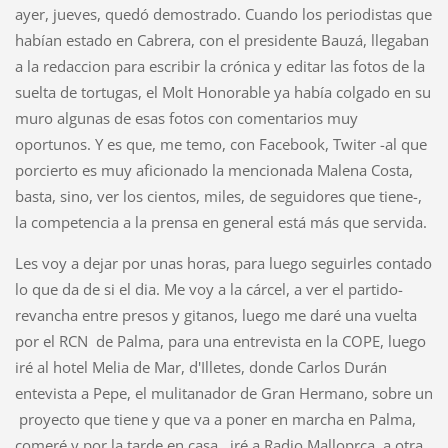
ayer, jueves, quedó demostrado. Cuando los periodistas que
habían estado en Cabrera, con el presidente Bauzá, llegaban
a la redaccion para escribir la crónica y editar las fotos de la
suelta de tortugas, el Molt Honorable ya había colgado en su
muro algunas de esas fotos con comentarios muy
oportunos. Y es que, me temo, con Facebook, Twiter -al que
porcierto es muy aficionado la mencionada Malena Costa,
basta, sino, ver los cientos, miles, de seguidores que tiene-,
la competencia a la prensa en general está más que servida.
Les voy a dejar por unas horas, para luego seguirles contado
lo que da de si el dia. Me voy a la cárcel, a ver el partido-
revancha entre presos y gitanos, luego me daré una vuelta
por el RCN de Palma, para una entrevista en la COPE, luego
iré al hotel Melia de Mar, d'Illetes, donde Carlos Durán
entevista a Pepe, el mulitanador de Gran Hermano, sobre un
proyecto que tiene y que va a poner en marcha en Palma,
comeré y por la tarde en casa, iré a Radio Malloprca, a otra