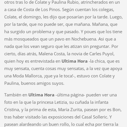
otros tras lo de Colate y Paulina Rubio, atrincherados en un
a casa de Costa de Los Pinos. Según cuentan los colegas,
Colate, el domingo, les dijo que posarían por la tarde. Luego,
por la tarde, que no puede ser, que mañana. Mañana, que
ha surgido un problema y que pasado. Y poues que los tiene
más mosqueados que un pavo en Nochebuena. Asi que a
nada que los vean seguro que les atizan sin preguntar. Por
cierto, días atrás, Malena Costa, la novia de Carles Puyol,
quien hoy es entrevistada en
Ultima Hora
-la chica, que es
muy sensata, cuenta cosas muy sensatas, a la vez que apoya
una Moda Mallorca, ¡que ya le toca!-, estuvo con Colate y
Paulina, buenos amigos suyos.
También en
Ultima Hora
-última página- pueden ver una
foto en la que la princesa Letizia, su cuñada la infanta
Cristina, y la prima de esta, María Zurita, pasean por es Bon,
tras haber visitado las exposiciones del Casal Solleric. Y
pasean alardeando un buen rollo, lo cual echa por tierra la