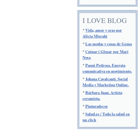
I LOVE BLOG
*
Vida, amor y sexo por
Alicia Misrahi
*
Las modas y cosas de Gema
*
Cuinar i Glosar por Mari
Nova
*
Paqui Pedrosa. Energía
comunicativa en movimiento.
*
Johana Cavalcanti. Social
Media y Marketing Online.
*
Bárbara Juan. Artista
ceramista.
*
Pinturadecor
*
Salud.es / Toda la salud en
un click