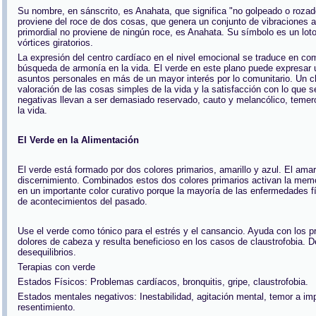
Su nombre, en sánscrito, es Anahata, que significa "no golpeado o rozad
proviene del roce de dos cosas, que genera un conjunto de vibraciones a
primordial no proviene de ningún roce, es Anahata. Su símbolo es un lot
vórtices giratorios.
La expresión del centro cardíaco en el nivel emocional se traduce en co
búsqueda de armonía en la vida. El verde en este plano puede expresar
asuntos personales en más de un mayor interés por lo comunitario. Un 
valoración de las cosas simples de la vida y la satisfacción con lo que s
negativas llevan a ser demasiado reservado, cauto y melancólico, temer
la vida.
El Verde en la Alimentación
El verde está formado por dos colores primarios, amarillo y azul. El amari
discernimiento. Combinados estos dos colores primarios activan la memor
en un importante color curativo porque la mayoría de las enfermedades 
de acontecimientos del pasado.
Use el verde como tónico para el estrés y el cansancio. Ayuda con los pr
dolores de cabeza y resulta beneficioso en los casos de claustrofobia. De
desequilibrios.
Terapias con verde
Estados Físicos: Problemas cardíacos, bronquitis, gripe, claustrofobia.
Estados mentales negativos: Inestabilidad, agitación mental, temor a i
resentimiento.