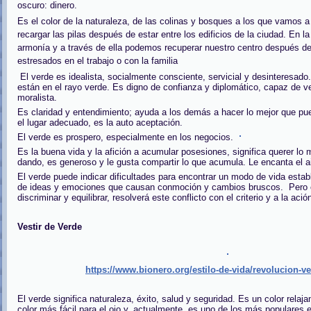
oscuro: dinero.
Es el color de la naturaleza, de las colinas y bosques a los que vamos
recargar las pilas después de estar entre los edificios de la ciudad. En l
armonía y a través de ella podemos recuperar nuestro centro después de
estresados en el trabajo o con la familia
El verde es idealista, socialmente consciente, servicial y desinteresad
están en el rayo verde. Es digno de confianza y diplomático, capaz de v
moralista.
Es claridad y entendimiento; ayuda a los demás a hacer lo mejor que pue
el lugar adecuado, es la auto aceptación.
El verde es prospero, especialmente en los negocios.
Es la buena vida y la afición a acumular posesiones, significa querer lo m
dando, es generoso y le gusta compartir lo que acumula. Le encanta el air
El verde puede indicar dificultades para encontrar un modo de vida estab
de ideas y emociones que causan conmoción y cambios bruscos. Pero c
discriminar y equilibrar, resolverá este conflicto con el criterio y a la ació
Vestir de Verde
https://www.bionero.org/estilo-de-vida/revolucion-v
El verde significa naturaleza, éxito, salud y seguridad. Es un color relaja
color más fácil para el ojo y, actualmente, es uno de los más populares 