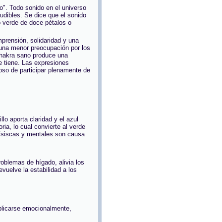
o". Todo sonido en el universo
udibles. Se dice que el sonido
o verde de doce pétalos o
mprensión, solidaridad y una
 una menor preocupación por los
chakra sano produce una
e tiene. Las expresiones
oso de participar plenamente de
llo aporta claridad y el azul
ia, lo cual convierte al verde
físiscas y mentales son causa
oblemas de hígado, alivia los
vuelve la estabilidad a los
mplicarse emocionalmente,