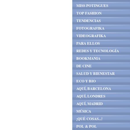
MISS POTINGUES
TOP FASHION
TENDENCIAS
FOTOGRAFIKA
VIDEOGRAFIKA
PARA ELLOS
REDES Y TECNOLOGÍA
BOOKMANIA
DE CINE
SALUD Y BIENESTAR
ECO Y BIO
AQUÍ, BARCELONA
AQUÍ, LONDRES
AQUÍ, MADRID
MÚSICA
¡QUÉ COSAS...!
POL & POL