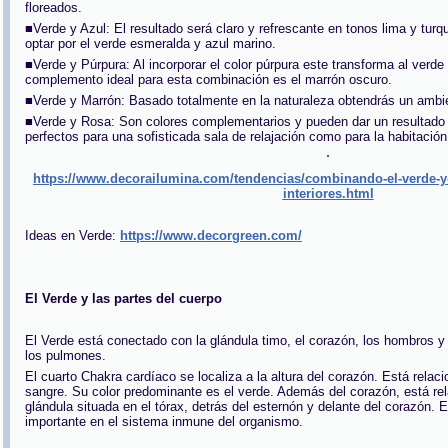
floreados.
■Verde y Azul: El resultado será claro y refrescante en tonos lima y turq
optar por el verde esmeralda y azul marino.
■Verde y Púrpura: Al incorporar el color púrpura este transforma al verde 
complemento ideal para esta combinación es el marrón oscuro.
■Verde y Marrón: Basado totalmente en la naturaleza obtendrás un ambie
■Verde y Rosa: Son colores complementarios y pueden dar un resultado 
perfectos para una sofisticada sala de relajación como para la habitación
https://www.decorailumina.com/tendencias/combinando-el-verde-y-e
interiores.html
Ideas en Verde:
https://www.decorgreen.com/
El Verde y las partes del cuerpo
El Verde está conectado con la glándula timo, el corazón, los hombros y e
los pulmones.
El cuarto Chakra cardíaco se localiza a la altura del corazón. Está relaci
sangre. Su color predominante es el verde. Además del corazón, está rel
glándula situada en el tórax, detrás del esternón y delante del corazón.
importante en el sistema inmune del organismo.