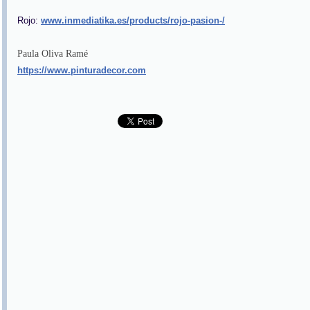
Rojo:
www.inmediatika.es/products/rojo-pasion-/
Paula Oliva Ramé
https://www.pinturadecor.com