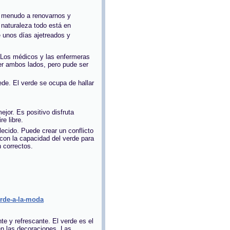
 a menudo a renovarnos y
a naturaleza todo está en
 unos días ajetreados y
o.Los médicos y las enfermeras
er ambos lados, pero pude ser
de. El verde se ocupa de hallar
ejor. Es positivo disfruta
e libre.
lecido. Puede crear un conflicto
on la capacidad del verde para
n correctos.
erde-a-la-moda
nte y refrescante. El verde es el
en las decoraciones. Las