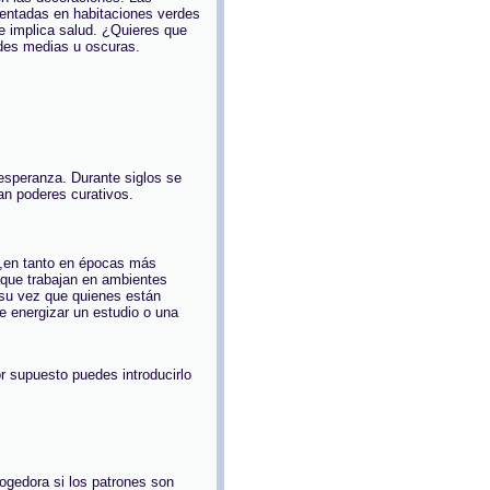
sentadas en habitaciones verdes
 e implica salud. ¿Quieres que
ades medias u oscuras.
y esperanza. Durante siglos se
an poderes curativos.
a ,en tanto en épocas más
 que trabajan en ambientes
su vez que quienes están
e energizar un estudio o una
r supuesto puedes introducirlo
cogedora si los patrones son