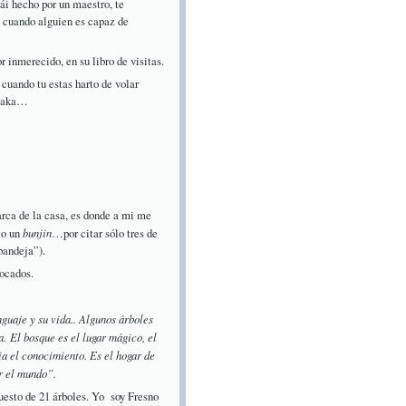
ái hecho por un maestro, te
e cuando alguien es capaz de
 inmerecido, en su libro de visitas.
cuando tu estas harto de volar
Osaka…
arca de la casa, es donde a mi me
o un
bunjin
…por citar sólo tres de
bandeja”).
vocados.
nguaje y su vida.. Algunos árboles
ía.
El bosque es el lugar mágico, el
ia el conocimiento. Es el hogar de
or el mundo”.
uesto de 21 árboles. Yo soy Fresno