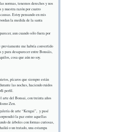
 las normas, tenemos derechos y nos
s y nuestra razón por cuatro
 causas. Estoy pensando en mis
bordan la medida de la santa
parecer, aun cuando sólo fuera por
ue previamente me habría convertido
s y para desaparecer entre Bonsáis,
uilos, cosa que aún no soy.
quietos, pícaros que siempre están
durante las noches, haciendo ruidos
i perfil.
 arte del Bonsai, con treinta años
udismo Zen.
-galería de arte “Kengai”, y pasé
orprendió la paz entre aquellas
ndo de árboles con formas curiosas,
 haikú o un tratado, una estampa