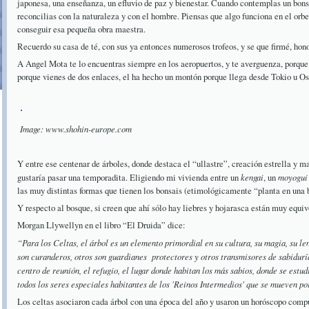
japonesa, una enseñanza, un efluvio de paz y bienestar. Cuando contemplas un bons
reconcilias con la naturaleza y con el hombre. Piensas que algo funciona en el orb
conseguir esa pequeña obra maestra.
Recuerdo su casa de té, con sus ya entonces numerosos trofeos, y se que firmé, honor
A Angel Mota te lo encuentras siempre en los aeropuertos, y te averguenza, porque 
porque vienes de dos enlaces, el ha hecho un montón porque llega desde Tokio u 
Image: www.shohin-europe.com
Y entre ese centenar de árboles, donde destaca el “ullastre”, creación estrella y m
gustaría pasar una temporadita. Eligiendo mi vivienda entre un
kengai
, un
moyogui
las muy distintas formas que tienen los bonsais (etimológicamente “planta en una 
Y respecto al bosque, si creen que ahí sólo hay liebres y hojarasca están muy equi
Morgan Llywellyn en el libro “El Druida” dice:
“Para los Celtas, el árbol es un elemento primordial en su cultura, su magia, su le
son curanderos, otros son guardianes protectores y otros transmisores de sabidur
centro de reunión, el refugio, el lugar donde habitan los más sabios, donde se estud
todos los seres especiales habitantes de los 'Reinos Intermedios' que se mueven p
Los celtas asociaron cada árbol con una época del año y usaron un horóscopo comp