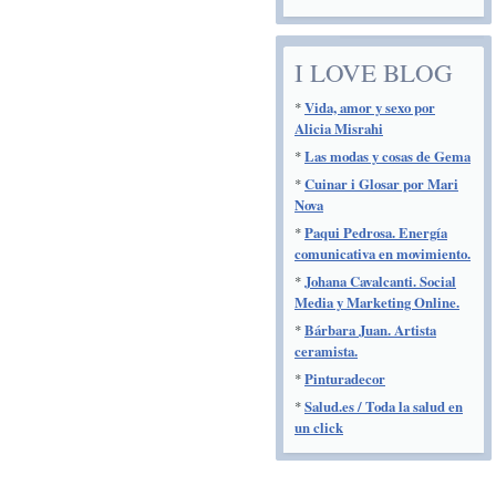
I LOVE BLOG
*
Vida, amor y sexo por
Alicia Misrahi
*
Las modas y cosas de Gema
*
Cuinar i Glosar por Mari
Nova
*
Paqui Pedrosa. Energía
comunicativa en movimiento.
*
Johana Cavalcanti. Social
Media y Marketing Online.
*
Bárbara Juan. Artista
ceramista.
*
Pinturadecor
*
Salud.es / Toda la salud en
un click