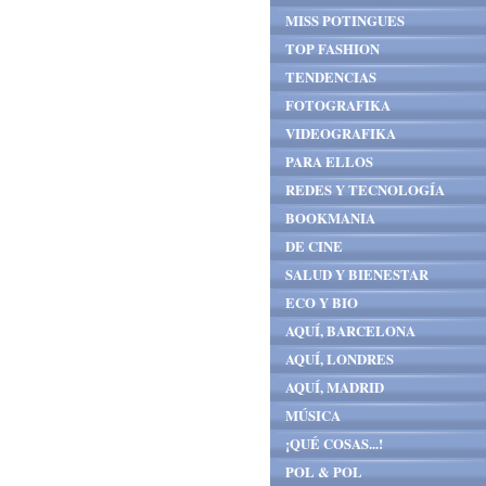
MISS POTINGUES
TOP FASHION
TENDENCIAS
FOTOGRAFIKA
VIDEOGRAFIKA
PARA ELLOS
REDES Y TECNOLOGÍA
BOOKMANIA
DE CINE
SALUD Y BIENESTAR
ECO Y BIO
AQUÍ, BARCELONA
AQUÍ, LONDRES
AQUÍ, MADRID
MÚSICA
¡QUÉ COSAS...!
POL & POL