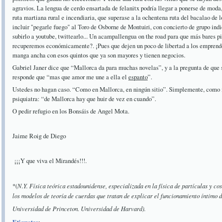
agravios. La lengua de cerdo ensartada de felanitx podría llegar a ponerse de mod
ruta martiana rural e incendiaria, que superase a la ochentena ruta del bacalao de 
incluir "pegarle fuego" al Toro de Osborne de Montuiri, con concierto de grupo indi
subirlo a youtube, twittearlo... Un acampallengua on the road para que más bares p
recuperemos económicamente?. ¡Pues que dejen un poco de libertad a los empren
manga ancha con esos quintos que ya son mayores y tienen negocios.
Gabriel Janer dice que “Mallorca da para muchas novelas”, y a la pregunta de que s
responde que “mas que amor me une a ella el
espanto
”.
Ustedes no hagan caso. “Como en Mallorca, en ningún sitio”. Simplemente, com
psiquiatra: “de Mallorca hay que huir de vez en cuando”.
O pedir refugio en los Bonsáis de Angel Mota.
Jaime Roig de Diego
¡¡¡Y que viva el Mirandés!!!.
*(
N.Y. Física teórica estadounidense, especializada en la física de partículas y c
los modelos de teoría de cuerdas que tratan de explicar el funcionamiento íntimo d
Universidad de Princeton. Universidad de Harvard).