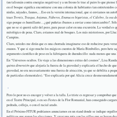
(un talismán contra energías negativas) y a un fresno le trae al pairo lo que piens
en el bosque significa encontrarse con una colonia de habitantes tan entretenidos 
ninfas, náyades, faunos,…Eso en la versión internacional, que si enviamos un aut
traer
Trentis, Trasgus, Anjanas, Núberos, Enanucos bigaristas, el Cúlebre, la osa d
sigo porque es humillante…¿qué puñetas íbamos a enviar como intercambio?. Sól
que no se si querrá salir del pozo, para pasar calor en una excursión. La verdad es
mitológico de pena. Claro, estamos mal de bosques. Los más misteriosos, por Lluc, 
Campins.
Claro, ustedes me dirán que es una chorrada imaginarse eso de reducirse para veran
enanos. Y que si sigo mucho los mágicos cuentos de María Bimbolles, pero hete a
argumento científico de peso en la faltriquera de duendecillo: nada menos que una 
En “Universos ocultos. Un viaje a las dimensiones extras del cosmos”, Lisa Randal
quinta dimensión
que alojaría la fuerza de la gravedad y explicaría el hecho de que
gravedad, no era necesariamente una fuerza de atracción, ya que se debilita a peque
de partículas elementales). “Eso explicaría por qué Alicia crece desmesuradamen
Pero lo peor no es encoger y volver a la talla. Lo triste es regresar y comprobar qu
en el Teatre Principal, o en ses Festes de la Flor Romanial, han conseguido cargars
pedrada, colleja, o con el racial arado.
En el Próximo FITUR podríamos anunciarnos en un stand donde se indique orgullos
políticos que ganan las elecciones. Y crear una ruta con las villas que se hayan de