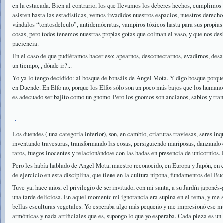
en la estacada. Bien al contrario, los que llevamos los deberes hechos, cumplimos
asisten hasta las estadísticas, vemos invadidos nuestros espacios, nuestros derecho
vándalos “tontosdelculo”, antidemócratas, vampiros tóxicos hasta para sus propias
cosas, pero todos tenemos nuestras propias gotas que colman el vaso, y que nos des
paciencia.
En el caso de que pudiéramos hacer eso: apearnos, desconectarnos, evadirnos, desa
un tiempo, ¿dónde ir?...
Yo ya lo tengo decidido: al bosque de bonsáis de Angel Mota. Y digo bosque porq
en Duende. En Elfo no, porque los Elfos sólo son un poco más bajos que los humano
es adecuado ser bajito como un gnomo. Pero los gnomos son ancianos, sabios y tranq
Los duendes ( una categoría inferior), son, en cambio, criaturas traviesas, seres in
inventando travesuras, transformando las cosas, persiguiendo mariposas, danzando 
raros, fuegos inocentes y relacionándose con las hadas en presencia de unicornios. M
Pero les había hablado de Angel Mota, maestro reconocido, en Europa y Japón, en el
de ejercicio en esta disciplina, que tiene en la cultura nipona, fundamentos del B
Tuve ya, hace años, el privilegio de ser invitado, con mi santa, a su Jardín japonés
una tarde deliciosa. En aquel momento mi ignorancia era supina en el tema, y me s
bellas esculturas vegetales. Yo esperaba algo más pequeño y me impresionó ese mu
armónicas y nada artificiales que es, supongo lo que yo esperaba. Cada pieza es un