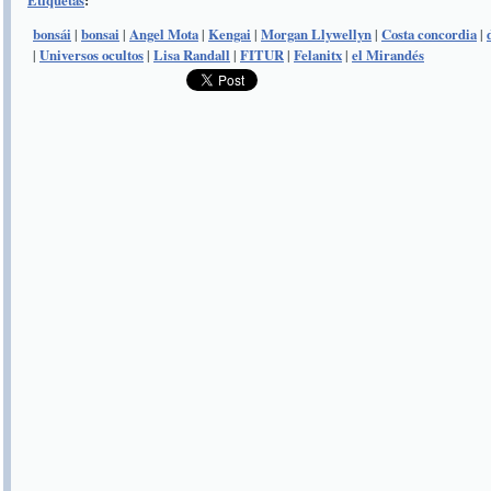
Etiquetas
:
bonsái
|
bonsai
|
Angel Mota
|
Kengai
|
Morgan Llywellyn
|
Costa concordia
|
|
Universos ocultos
|
Lisa Randall
|
FITUR
|
Felanitx
|
el Mirandés