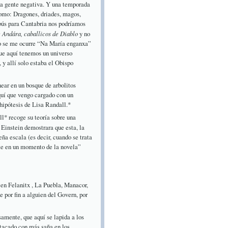
e la gente negativa. Y una temporada
como: Dragones, driades, magos,
obús para Cantabria nos podríamos
e Andára, caballicos de Diablo
y no
o se me ocurre “Na María enganxa”
 que aquí tenemos un universo
y allí solo estaba el Obispo
ear en un bosque de arbolitos
quí que vengo cargado con un
hipótesis de Lisa Randall.*
l* recoge su teoría sobre una
 Einstein demostrara que esta, la
ña escala (es decir, cuando se trata
te en un momento de la novela”
e en Felanitx , La Puebla, Manacor,
e por fin a alguien del Govern, por
amente, que aquí se lapida a los
stacado con más saña en los