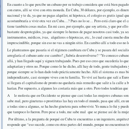
En cuanto a lo que percibe un cubano por su trabajo considera que está bien pagado.
con euros, allí se vive con otra moneda. En Cuba, 30 dólares, por ejemplo, es dine
nacional y te da, ya que no pagas alquiler, ni hipoteca, el colegio es gratis igual
acostumbraría a vivir otra vez en Cuba…? Pues no lo se… Pero está claro que el ca
tiene también cosas malas. En mi caso, por ejemplo, que soy artista, y que por el
bastante desprotegidos, ya que siempre lo hemos de pagar nosotros casi todo, ya sea
instrumentos, médicos, ivas, alquileres o hipotecas, etc., lo cual cuesta mucho dine
imprescindible, porque sin eso no vas a ningún sitio. En cambio allí a todo eso no l
Le planteamos que pasaría si el régimen cambiara en Cuba y se pasara del social
arreglaría el cubano ante ese cambio? ¿Sabría desenvolverse? “Yo conozco cubanos
allá, y han llegado aquí y siguen trabajando. Pues por eso creo que sucedería lo que
adaptarían y otros no. Porque como le he dicho, allí hay de todo, gente trabajadora 
porque siempre se lo han dado todo prácticamente hecho. Allí el sistema es mas bi
independizarte, casi siempre vives con tu familia. Yo viví así hasta que salí a Eur
si llegara el capitalismo de pronto no quedaría más remedio que salir a la calle a bu
harían. Por supuesto, a algunos les costaría más que a otro. Pero todos tendrían qu
A le molesta que en Occidente se piense que casi todas las mujeres cubanas son 
sabe mal, pero gineteras o prostitutas las hay en todo el mundo, pasa que allí, en u
a todas sino a algunas, se ha hecho ginetera para sobrevivir. Yo nunca lo fui y pue
que tampoco lo fueron. Pero pese a todo, me sabe mal que se piense así de la muje
Por último, a la pregunta de porqué en Cuba te encuentras a un ingeniero, arquitec
responde que “eso sucede, como en otras partes del mundo, porque no encuentran tr