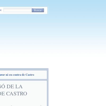
o:
Buscar
avor ni en contra de Castro
GÓ DE LA
DE CASTRO