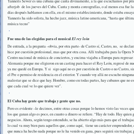
Yanneris Sewer es una cubana que canta divinamente, a la que escuchamos por pri
afterjob de los jueves del Cuba. Canta y monta coreografías, o al menos esa fue l
días después hablamos con ella, en el mismo establecimiento, donde estaba ensay
Yanneris ha sido solista, ha hecho jazz, música latino americana, “hasta que últi
música tecno”
Fue una de las elegidas para el musical
El rey león
De entrada, a la pregunta –obvia, por otra parte- de Castro sí, Castro, no, se decla
hice por cuestión profesional, mas que por otra cosa. Allí trabajaba para la Opera
Centro nacional de música de conciertos, y encima viajaba a Europa para regresar 
Alemania porque me eligieron en un casting para hacer el Rey León, regresé de nuev
ya me quedé en Europa. Y si sigo aquí no es por cuestión de Castro o no Castro, si
el Pre o permiso de residencia en el exterior. Y cuando voy allá no escucho ningun
malestar que se dice que hay. Hombre, como en todas partes, hay cubanos que no est
que cada cual ve lo que quiere ver”.
El Cuba hay gente que trabaja y gente que no.
Pero es evidente –le decimos, entre otras cosas porque lo hemos visto las veces qu
los que ganan algo es poco, en cuanto a dinero se refiere. “Hay de todo. Hay quien 
negocios. Ahora, según tengo entendido, se ha abierto algo más para que el trabaja
lo cual va muy bien para aquellos que, como aquí, tiene un carácter emprendedor, 
que nunca ha hecho nada porque no le ha venido en gana, pues seguirá sin trabajar, p