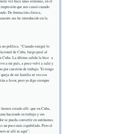
mera vez hace unas semanas, en el
a impresión que nos causó cuando
ando. De formación clásica,
mamente me he introducido en la
ra no política. “Cuando emigré lo
 Nacional de Cuba, luego pasé al
a Cuba. La última salida la hice a
o a mi país, a poco volví a salir y
no por cuestión de trabajo. Yo tengo
a queja de mi familia ni veo ese
án a favor, pero yo digo siempre
e hemos estado allí- que en Cuba,
gana haciendo su trabajo y sus
dor se pueda convertir en autónomo,
es un poco más espabilado. Pero el
ero ni allí ni aquí”.