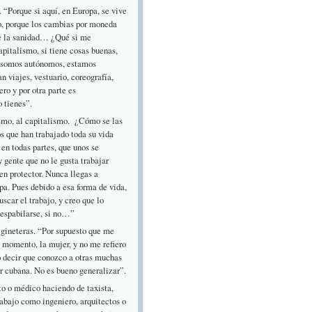
 “Porque si aquí, en Europa, se vive
ro, porque los cambias por moneda
 que la sanidad… ¿Qué si me
pitalismo, si tiene cosas buenas,
lo somos autónomos, estamos
n viajes, vestuario, coreografía,
ro y por otra parte es
o tienes”.
ismo, al capitalismo. ¿Cómo se las
 que han trabajado toda su vida
 en todas partes, que unos se
y gente que no le gusta trabajar
en protector. Nunca llegas a
opa. Pues debido a esa forma de vida,
scar el trabajo, y creo que lo
e espabilarse, si no…”
gineteras. “Por supuesto que me
n momento, la mujer, y no me refiero
do decir que conozco a otras muchas
r cubana. No es bueno generalizar”.
to o médico haciendo de taxista,
abajo como ingeniero, arquitectos o