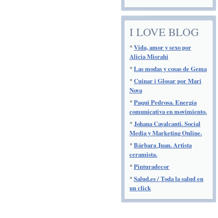
I LOVE BLOG
*
Vida, amor y sexo por
Alicia Misrahi
*
Las modas y cosas de Gema
*
Cuinar i Glosar por Mari
Nova
*
Paqui Pedrosa. Energía
comunicativa en movimiento.
*
Johana Cavalcanti. Social
Media y Marketing Online.
*
Bárbara Juan. Artista
ceramista.
*
Pinturadecor
*
Salud.es / Toda la salud en
un click