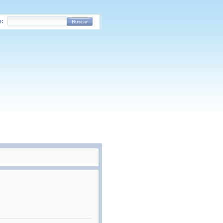
o:
Buscar