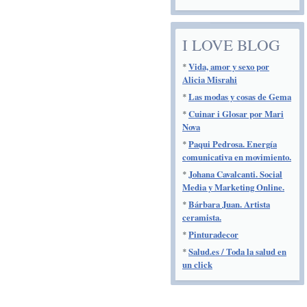
I LOVE BLOG
*
Vida, amor y sexo por
Alicia Misrahi
*
Las modas y cosas de Gema
*
Cuinar i Glosar por Mari
Nova
*
Paqui Pedrosa. Energía
comunicativa en movimiento.
*
Johana Cavalcanti. Social
Media y Marketing Online.
*
Bárbara Juan. Artista
ceramista.
*
Pinturadecor
*
Salud.es / Toda la salud en
un click