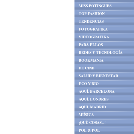
MISS POTINGUES
TOP FASHION
TENDENCIAS
FOTOGRAFIKA
VIDEOGRAFIKA
PARA ELLOS
REDES Y TECNOLOGÍA
BOOKMANIA
DE CINE
SALUD Y BIENESTAR
ECO Y BIO
AQUÍ, BARCELONA
AQUÍ, LONDRES
AQUÍ, MADRID
MÚSICA
¡QUÉ COSAS...!
POL & POL