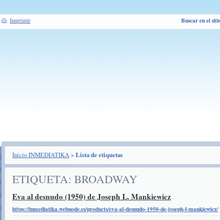
Buscar en el siti
Imprimir
Inicio INMEDIATIKA
>
Lista de etiquetas
ETIQUETA: BROADWAY
Eva al desnudo (1950) de Joseph L. Mankiewicz
https://inmediatika.webnode.es/products/eva-al-desnudo-1950-de-joseph-l-mankiewicz/