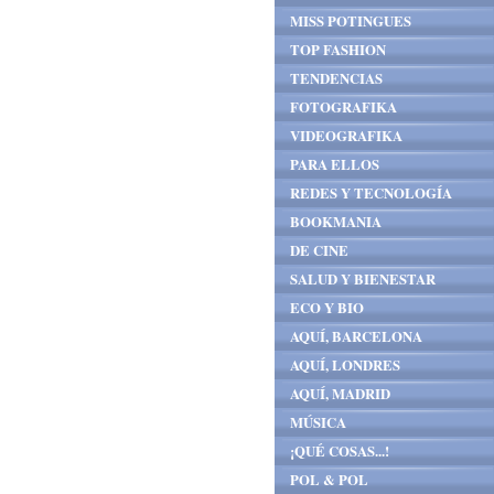
MISS POTINGUES
TOP FASHION
TENDENCIAS
FOTOGRAFIKA
VIDEOGRAFIKA
PARA ELLOS
REDES Y TECNOLOGÍA
BOOKMANIA
DE CINE
SALUD Y BIENESTAR
ECO Y BIO
AQUÍ, BARCELONA
AQUÍ, LONDRES
AQUÍ, MADRID
MÚSICA
¡QUÉ COSAS...!
POL & POL