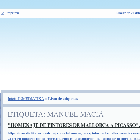
Buscar en el siti
Imprimir
Inicio INMEDIATIKA
>
Lista de etiquetas
ETIQUETA: MANUEL MACIÀ
"HOMENAJE DE PINTORES DE MALLORCA A PICASSO".
https://inmediatika.webnode.es/products/homenaje-de-pintores-de-mallorca-a-picasso-u
21art-en-paralelo-con-la-representacion-en-el-auditorium-de-palma-de-la-obra-la-batea