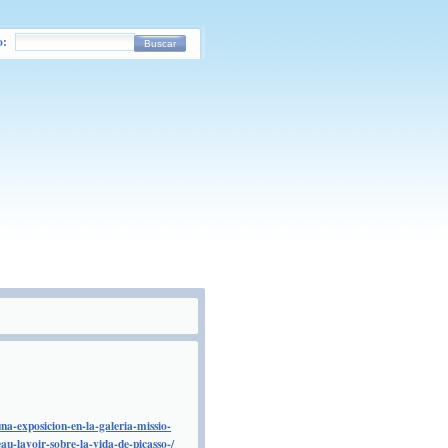
o:
Buscar
na-exposicion-en-la-galeria-missio-
u-lavoir-sobre-la-vida-de-picasso-/