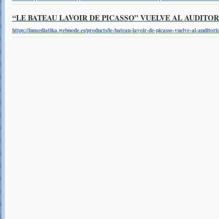
“LE BATEAU LAVOIR DE PICASSO” VUELVE AL AUDITO
https://inmediatika.webnode.es/products/le-bateau-lavoir-de-picasso-vuelve-al-auditor