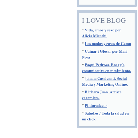
I LOVE BLOG
*
Vida, amor y sexo por
Alicia Misrahi
*
Las modas y cosas de Gema
*
Cuinar i Glosar por Mari
Nova
*
Paqui Pedrosa. Energía
comunicativa en movimiento.
*
Johana Cavalcanti. Social
Media y Marketing Online.
*
Bárbara Juan. Artista
ceramista.
*
Pinturadecor
*
Salud.es / Toda la salud en
un click