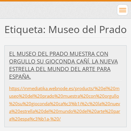
Etiqueta: Museo del Prado
EL MUSEO DEL PRADO MUESTRA CON
ORGULLO SU GIOCONDA CAÑÍ, LA NUEVA
ESTRELLA DEL MUNDO DEL ARTE PARA
ESPAÑA.
https://inmediatika.webnode.es/products/%20el%20m
useo%20del%20prado%20muestra%20con%20orgullo
%20su%20gioconda%20ca%c3%b1i%2c%20la%20nuev
a%20estrella%20del%20mundo%20del%20arte%20par
a%20espa%c3%b1a-%20/