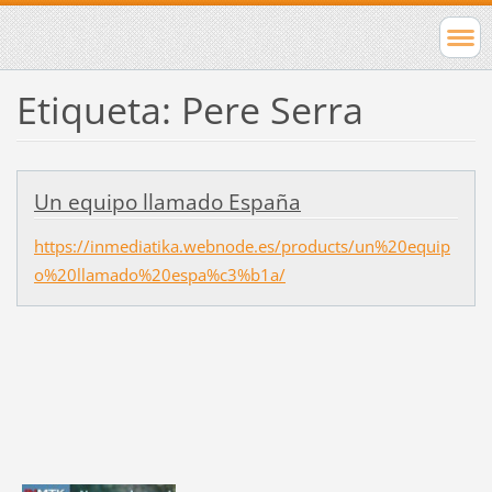
Etiqueta: Pere Serra
Un equipo llamado España
https://inmediatika.webnode.es/products/un%20equip
o%20llamado%20espa%c3%b1a/